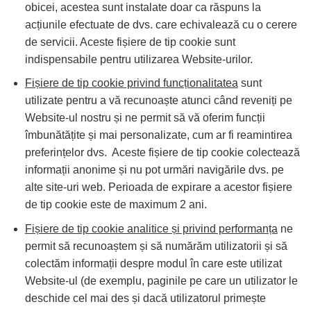
obicei, acestea sunt instalate doar ca răspuns la
acțiunile efectuate de dvs. care echivalează cu o cerere
de servicii. Aceste fișiere de tip cookie sunt
indispensabile pentru utilizarea Website-urilor.
Fișiere de tip cookie privind funcționalitatea
sunt
utilizate pentru a vă recunoaște atunci când reveniți pe
Website-ul nostru și ne permit să vă oferim funcții
îmbunătățite și mai personalizate, cum ar fi reamintirea
preferințelor dvs. Aceste fișiere de tip cookie colectează
informații anonime și nu pot urmări navigările dvs. pe
alte site-uri web. Perioada de expirare a acestor fișiere
de tip cookie este de maximum 2 ani.
Fișiere de tip cookie analitice și privind performanța
ne
permit să recunoaștem și să numărăm utilizatorii și să
colectăm informații despre modul în care este utilizat
Website-ul (de exemplu, paginile pe care un utilizator le
deschide cel mai des și dacă utilizatorul primește