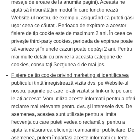
mesaje de eroare de la anumite pagini). Aceasta ne
ajută să îmbunătățim modul în care funcționează
Website-ul nostru, de exemplu, asigurând că puteți găsi
ușor ceea ce căutați. Perioada de expirare a acestor
fișiere de tip cookie este de maximum 2 ani. În ceea ce
priveşte third-party cookies, perioada de expirare poate
să varieze şi în unele cazuri poate depăşi 2 ani. Pentru
mai multe detalii cu privire la această categorie de
cookies, consultaţi Secţiunea 4 de mai jos.
Fișiere de tip cookie privind marketing și identificarea
publicului țintă
înregistrează vizita dvs. pe Website-ul
nostru, paginile pe care le-ați vizitat și link-urile pe care
le-ați accesat. Vom utiliza aceste informații pentru a oferi
reclame mai relevante pentru dvs. și interesele dvs. De
asemenea, acestea sunt utilizate pentru a limita
frecvența cu care puteți vedea o reclamă și pentru a
ajuta la măsurarea eficienței campaniilor publicitare. De
asemenea, putem împărtăși aceste informații cu terțe-