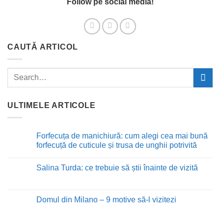
Follow pe social media!
CAUTĂ ARTICOL
ULTIMELE ARTICOLE
Forfecuța de manichiură: cum alegi cea mai bună
forfecuță de cuticule și trusa de unghii potrivită
Niciun
comentariu
Salina Turda: ce trebuie să știi înainte de vizită
la
Forfecuța
Niciun
de
comentariu
manichiură:
la
cum
Salina
Domul din Milano – 9 motive să-l vizitezi
alegi
Turda:
cea
ce
Niciun
mai
trebuie
comentariu
bună