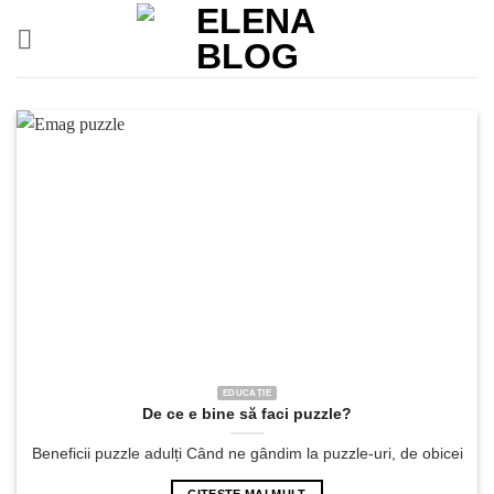
Skip
to
content
EDUCAȚIE
De ce e bine să faci puzzle?
Beneficii puzzle adulți Când ne gândim la puzzle-uri, de obicei
CITEȘTE MAI MULT