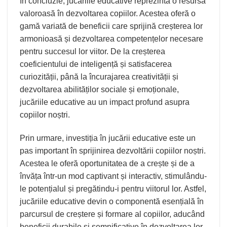
În concluzie, jucăriile educative reprezintă o resursă
valoroasă în dezvoltarea copiilor. Acestea oferă o
gamă variată de beneficii care sprijină creșterea lor
armonioasă și dezvoltarea competențelor necesare
pentru succesul lor viitor. De la creșterea
coeficientului de inteligență și satisfacerea
curiozității, până la încurajarea creativității și
dezvoltarea abilităților sociale și emoționale,
jucăriile educative au un impact profund asupra
copiilor noștri.
Prin urmare, investiția în jucării educative este un
pas important în sprijinirea dezvoltării copiilor noștri.
Acestea le oferă oportunitatea de a crește și de a
învăța într-un mod captivant și interactiv, stimulându-
le potențialul și pregătindu-i pentru viitorul lor. Astfel,
jucăriile educative devin o componentă esențială în
parcursul de creștere și formare al copiilor, aducând
beneficii durabile și semnificative în dezvoltarea lor