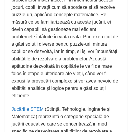
jocuri, copiii învață cum să abordeze și să rezolve
puzzle-uri, aplicând concepte matematice. Pe
măsură ce se familiarizează cu aceste jucării, ei
devin capabili să gestioneze mai eficient
problemele întâlnite în viața reală. Prin exercițiul de
a găsi soluții diverse pentru puzzle-uri, mintea
copiilor se dezvoltă, iar în timp, ei își vor îmbunătăți
abilitățile de rezolvare a problemelor. Această
aptitudine dezvoltată în copilărie le va fi de mare
folos în etapele ulterioare ale vieții, când vor fi
expuși la provocări complexe și vor avea nevoie de
abilități analitice și logice pentru a găsi soluții
eficiente.
Jucăriile STEM
(Știință, Tehnologie, Inginerie și
Matematică) reprezintă o categorie specială de
jucării educative care se concentrează în mod
specific pe dezvoltarea abilităților de rezolvare a