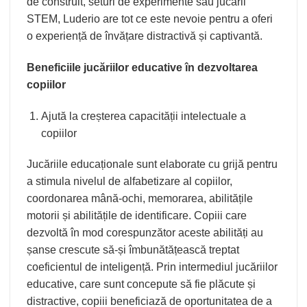
de construit, seturi de experimente sau jucării
STEM, Luderio are tot ce este nevoie pentru a oferi
o experiență de învățare distractivă și captivantă.
Beneficiile jucăriilor educative în dezvoltarea
copiilor
Ajută la creșterea capacității intelectuale a
copiilor
Jucăriile educaționale sunt elaborate cu grijă pentru
a stimula nivelul de alfabetizare al copiilor,
coordonarea mână-ochi, memorarea, abilitățile
motorii și abilitățile de identificare. Copiii care
dezvoltă în mod corespunzător aceste abilități au
șanse crescute să-și îmbunătățească treptat
coeficientul de inteligență. Prin intermediul jucăriilor
educative, care sunt concepute să fie plăcute și
distractive, copiii beneficiază de oportunitatea de a