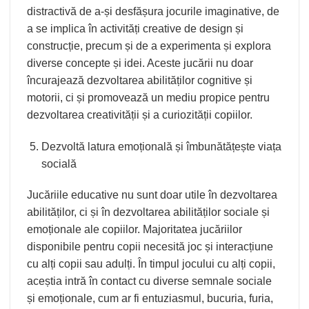
distractivă de a-și desfășura jocurile imaginative, de
a se implica în activități creative de design și
construcție, precum și de a experimenta și explora
diverse concepte și idei. Aceste jucării nu doar
încurajează dezvoltarea abilităților cognitive și
motorii, ci și promovează un mediu propice pentru
dezvoltarea creativității și a curiozității copiilor.
Dezvoltă latura emoțională și îmbunătățește viața
socială
Jucăriile educative nu sunt doar utile în dezvoltarea
abilităților, ci și în dezvoltarea abilităților sociale și
emoționale ale copiilor. Majoritatea jucăriilor
disponibile pentru copii necesită joc și interacțiune
cu alți copii sau adulți. În timpul jocului cu alți copii,
aceștia intră în contact cu diverse semnale sociale
și emoționale, cum ar fi entuziasmul, bucuria, furia,