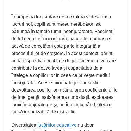
În perpetua lor căutare de a explora și descoperi
lucruri noi, copiii sunt mereu nerăbdători să
pătrundă în tainele lumii înconjurătoare. Fascinați
de tot ceea ce îi înconjoară, natura lor curioasă și
activă de cercetători este parte integrantă a
procesului lor de creștere. În acest context, părinții
au la dispoziția o mulțime de jucării educative care
contribuie la dezvoltarea și capacitatea de a
înțelege a copiilor lor în ceea ce privește mediul
înconjurător. Aceste minunate jucării susțin
dezvoltarea copiilor prin stimularea coeficientului lor
de inteligență, satisfacerea curiozității, explorarea
lumii înconjurătoare și, nu în ultimul rând, oferă o
sursă inepuizabilă de distracție.
Diversitatea
jucăriilor educative
nu doar