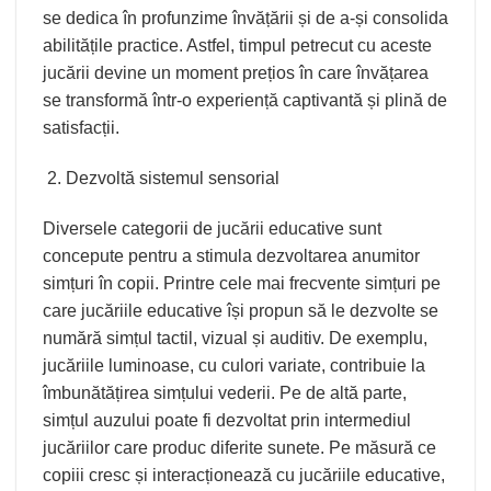
se dedica în profunzime învățării și de a-și consolida
abilitățile practice. Astfel, timpul petrecut cu aceste
jucării devine un moment prețios în care învățarea
se transformă într-o experiență captivantă și plină de
satisfacții.
Dezvoltă sistemul sensorial
Diversele categorii de jucării educative sunt
concepute pentru a stimula dezvoltarea anumitor
simțuri în copii. Printre cele mai frecvente simțuri pe
care jucăriile educative își propun să le dezvolte se
numără simțul tactil, vizual și auditiv. De exemplu,
jucăriile luminoase, cu culori variate, contribuie la
îmbunătățirea simțului vederii. Pe de altă parte,
simțul auzului poate fi dezvoltat prin intermediul
jucăriilor care produc diferite sunete. Pe măsură ce
copiii cresc și interacționează cu jucăriile educative,