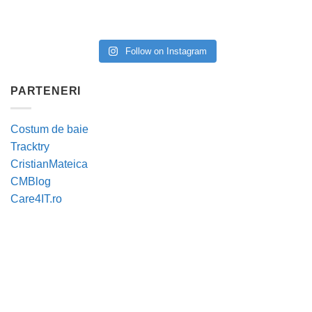
Follow on Instagram
PARTENERI
Costum de baie
Tracktry
CristianMateica
CMBlog
Care4IT.ro