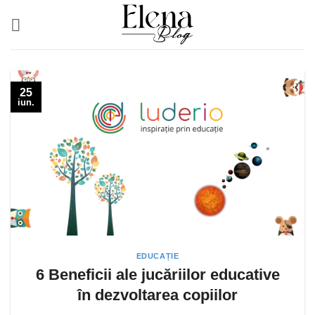
Skip
to
content
25
iun.
EDUCAȚIE
6 Beneficii ale jucăriilor educative
în dezvoltarea copiilor