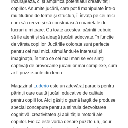
încurajează, ci și amplifică potențialul creativității
copiilor. Anumite jucării, care pot fi manipulate într-o
multitudine de forme și structuri, îi învață pe cei mici
cum să creeze și să construiască o varietate de
lucruri uimitoare. Cu toate acestea, părinții trebuie
să fie atenți și să aleagă jucării adecvate, în funcție
de vârsta copiilor. Jucăriile colorate sunt perfecte
pentru cei mai mici, stimulându-le interesul și
imaginația, în timp ce cei mai mari se vor simți
captivați de provocările jucăriilor mai complexe, cum
ar fi puzzle-urile din lemn.
Magazinul
Luderio
este un adevărat paradis pentru
părinții care caută jucării educative de calitate
pentru copiii lor. Aici găsiți o gamă largă de produse
special concepute pentru a stimula dezvoltarea
cognitivă, creativitatea și abilitățile motorii ale
copiilor. Fie că este vorba despre puzzle-uri, jocuri