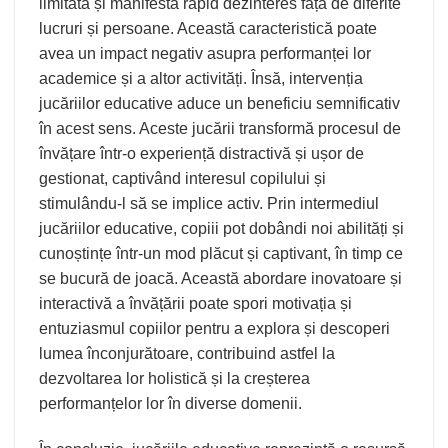
limitată și manifestă rapid dezinteres față de diferite
lucruri și persoane. Această caracteristică poate
avea un impact negativ asupra performanței lor
academice și a altor activități. Însă, intervenția
jucăriilor educative aduce un beneficiu semnificativ
în acest sens. Aceste jucării transformă procesul de
învățare într-o experiență distractivă și ușor de
gestionat, captivând interesul copilului și
stimulându-l să se implice activ. Prin intermediul
jucăriilor educative, copiii pot dobândi noi abilități și
cunoștințe într-un mod plăcut și captivant, în timp ce
se bucură de joacă. Această abordare inovatoare și
interactivă a învățării poate spori motivația și
entuziasmul copiilor pentru a explora și descoperi
lumea înconjurătoare, contribuind astfel la
dezvoltarea lor holistică și la creșterea
performanțelor lor în diverse domenii.