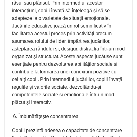
râsul sau plânsul. Prin intermediul acestor
interacțiuni, copiii învață să înțeleagă și să se
adapteze la o varietate de situații emoționale.
Jucăriile educative joacă un rol semnificativ în
facilitarea acestui proces prin activități precum
asumarea rolului de lider, împărțirea jucăriilor,
așteptarea rândului și, desigur, distracția într-un mod
organizat și structurat. Aceste aspecte jucăușe sunt
esențiale pentru dezvoltarea abilităților sociale și
contribuie la formarea unei conexiuni pozitive cu
ceilalți copii. Prin intermediul jucăriilor, copiii învață
regulile și valorile sociale, dezvoltându-și
competențele sociale și emoționale într-un mod
plăcut și interactiv.
Îmbunătățește concentrarea
Copiii prezintă adesea o capacitate de concentrare