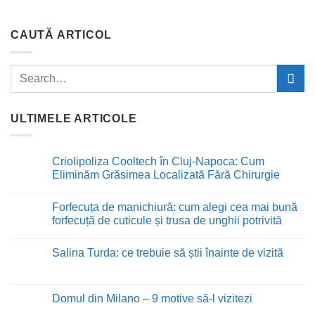
CAUTĂ ARTICOL
ULTIMELE ARTICOLE
Criolipoliza Cooltech în Cluj-Napoca: Cum
Eliminăm Grăsimea Localizată Fără Chirurgie
Niciun
comentariu
Forfecuța de manichiură: cum alegi cea mai bună
la
Criolipoliza
forfecuță de cuticule și trusa de unghii potrivită
Cooltech
în
Niciun
Cluj-
comentariu
Salina Turda: ce trebuie să știi înainte de vizită
Napoca:
la
Cum
Forfecuța
Niciun
Eliminăm
de
comentariu
Grăsimea
manichiură:
la
Localizată
cum
Salina
Domul din Milano – 9 motive să-l vizitezi
Fără
alegi
Turda:
Chirurgie
cea
ce
Niciun