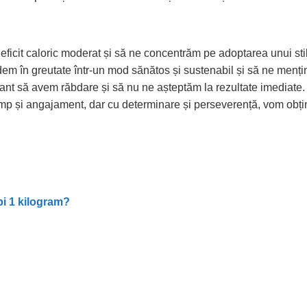
ficit caloric moderat și să ne concentrăm pe adoptarea unui sti
erdem în greutate într-un mod sănătos și sustenabil și să ne menț
nt să avem răbdare și să nu ne așteptăm la rezultate imediate.
imp și angajament, dar cu determinare și perseverență, vom obți
bi 1 kilogram?