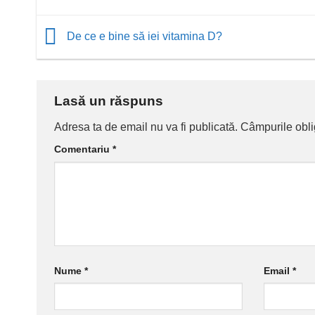
De ce e bine să iei vitamina D?
Lasă un răspuns
Adresa ta de email nu va fi publicată.
Câmpurile obli
Comentariu
*
Nume
*
Email
*