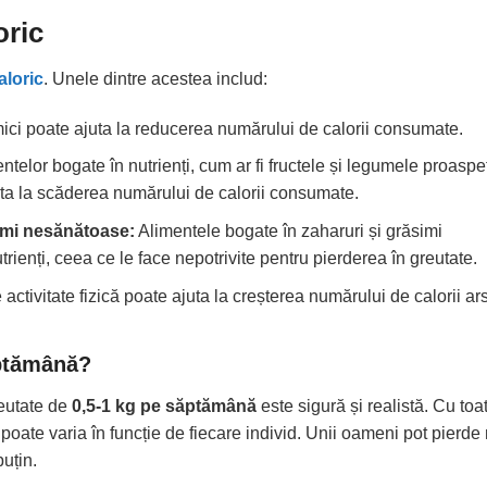
oric
aloric
. Unele dintre acestea includ:
ci poate ajuta la reducerea numărului de calorii consumate.
telor bogate în nutrienți, cum ar fi fructele și legumele proaspe
uta la scăderea numărului de calorii consumate.
simi nesănătoase:
Alimentele bogate în zaharuri și grăsimi
trienți, ceea ce le face nepotrivite pentru pierderea în greutate.
activitate fizică poate ajuta la creșterea numărului de calorii ars
ăptămână?
eutate de
0,5-1 kg pe săptămână
este sigură și realistă. Cu toa
poate varia în funcție de fiecare individ. Unii oameni pot pierde
puțin.