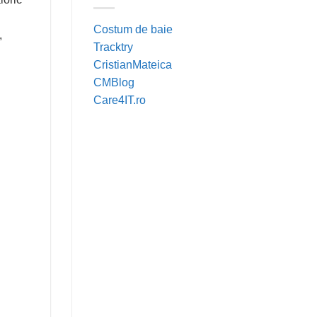
Costum de baie
,
Tracktry
CristianMateica
CMBlog
Care4IT.ro