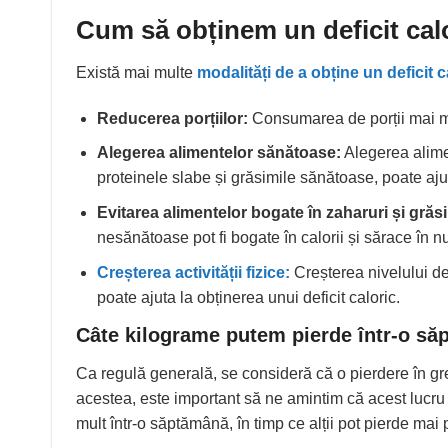
Cum să obținem un deficit cal
Există mai multe
modalități de a obține un deficit c
Reducerea porțiilor:
Consumarea de porții mai mi
Alegerea alimentelor sănătoase:
Alegerea alimen
proteinele slabe și grăsimile sănătoase, poate aj
Evitarea alimentelor bogate în zaharuri și gră
nesănătoase pot fi bogate în calorii și sărace în nu
Creșterea activității fizice:
Creșterea nivelului de 
poate ajuta la obținerea unui deficit caloric.
Câte kilograme putem pierde într-o s
Ca regulă generală, se consideră că o pierdere în gr
acestea, este important să ne amintim că acest lucru 
mult într-o săptămână, în timp ce alții pot pierde mai 