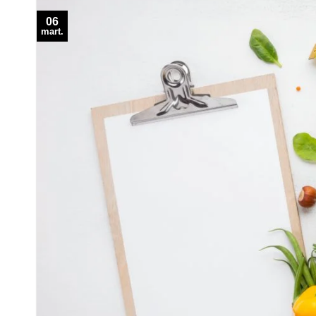
06
mart.