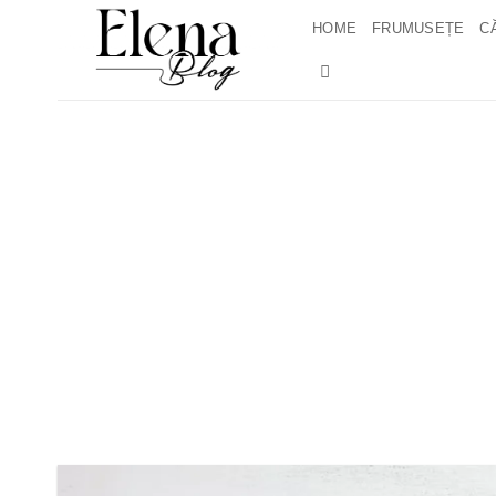
Skip
HOME
FRUMUSEȚE
C
to
content