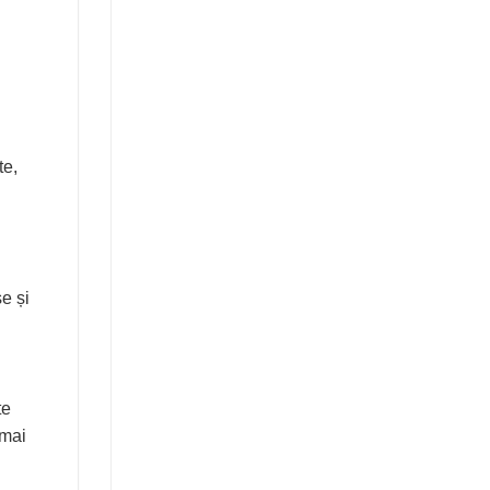
te,
e și
te
 mai