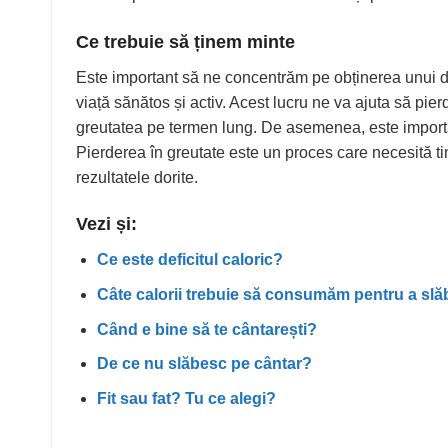
Ce trebuie să ținem minte
Este important să ne concentrăm pe obținerea unui de
viață sănătos și activ. Acest lucru ne va ajuta să pi
greutatea pe termen lung. De asemenea, este importa
Pierderea în greutate este un proces care necesită t
rezultatele dorite.
Vezi și:
Ce este deficitul caloric?
Câte calorii trebuie să consumăm pentru a slă
Când e bine să te cântarești?
De ce nu slăbesc pe cântar?
Fit sau fat? Tu ce alegi?