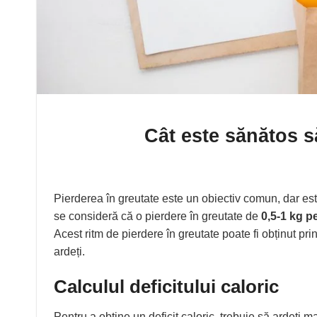
Cât este sănătos s
Pierderea în greutate este un obiectiv comun, dar est
se consideră că o pierdere în greutate de
0,5-1 kg 
Acest ritm de pierdere în greutate poate fi obținut pri
ardeți.
Calculul deficitului caloric
Pentru a obține un deficit caloric, trebuie să ardeți