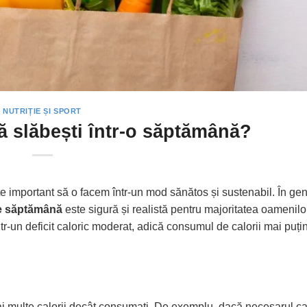
NUTRIȚIE ȘI SPORT
ă slăbești într-o săptămână?
e important să o facem într-un mod sănătos și sustenabil. În gen
pe săptămână
este sigură și realistă pentru majoritatea oamenilo
ntr-un deficit caloric moderat, adică consumul de calorii mai puți
 mai multe calorii decât consumați. De exemplu, dacă necesarul ca