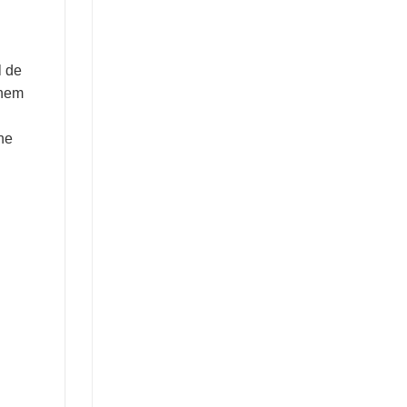
l de
inem
ne