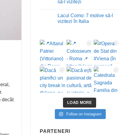
cea
Salina
să-l vizitezi
mai
Turda:
bună
ce
Niciun
forfecuță
trebuie
comentariu
Lacul Como: 7 motive să-l
de
să
la
cuticule
știi
Domul
vizitezi în Italia
și
înainte
din
trusa
de
Milano
Niciun
de
vizită
–
comentariu
unghii
9
la
potrivită
motive
Lacul
să-
Como:
l
7
vizitezi
motive
să-
l
vizitezi
în
Italia
eral,
r.
n decât
LOAD MORE
Follow on Instagram
PARTENERI
loric