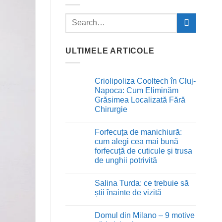
ULTIMELE ARTICOLE
Criolipoliza Cooltech în Cluj-
Napoca: Cum Eliminăm
Grăsimea Localizată Fără
Chirurgie
Niciun
comentariu
Forfecuța de manichiură:
la
Criolipoliza
cum alegi cea mai bună
Cooltech
forfecuță de cuticule și trusa
în
Cluj-
de unghii potrivită
Napoca:
Niciun
Cum
comentariu
Eliminăm
Salina Turda: ce trebuie să
la
Grăsimea
Forfecuța
Localizată
știi înainte de vizită
de
Fără
manichiură:
Niciun
Chirurgie
cum
comentariu
Domul din Milano – 9 motive
alegi
la