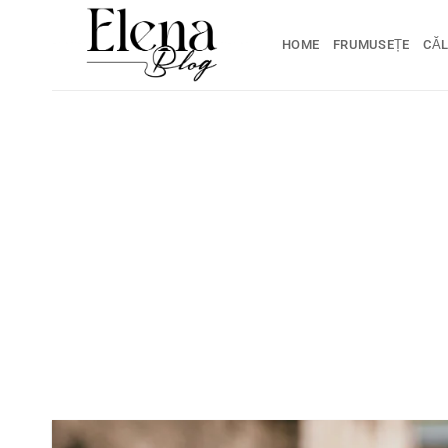
Skip
to
HOME
FRUMUSEȚE
CĂL
content