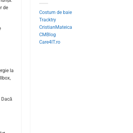
nunță.
or de
Costum de baie
Tracktry
CristianMateica
e
CMBlog
Care4IT.ro
rgie la
llbox,
e. Dacă