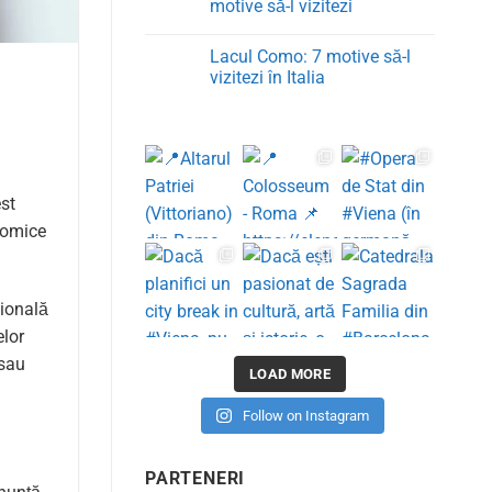
cea
Salina
motive să-l vizitezi
mai
Turda:
bună
ce
Niciun
forfecuță
trebuie
comentariu
Lacul Como: 7 motive să-l
de
să
la
cuticule
știi
Domul
vizitezi în Italia
și
înainte
din
trusa
de
Milano
Niciun
de
vizită
–
comentariu
unghii
9
la
potrivită
motive
Lacul
să-
Como:
l
7
vizitezi
motive
est
să-
l
onomice
vizitezi
în
Italia
zională
elor
 sau
LOAD MORE
Follow on Instagram
PARTENERI