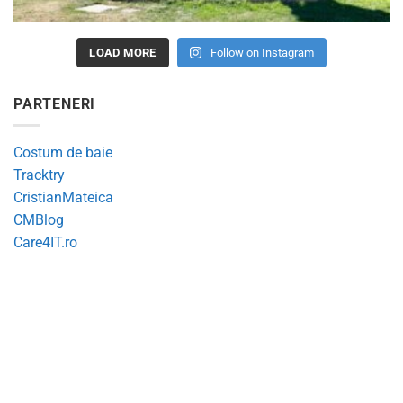
LOAD MORE
Follow on Instagram
PARTENERI
Costum de baie
Tracktry
CristianMateica
CMBlog
Care4IT.ro