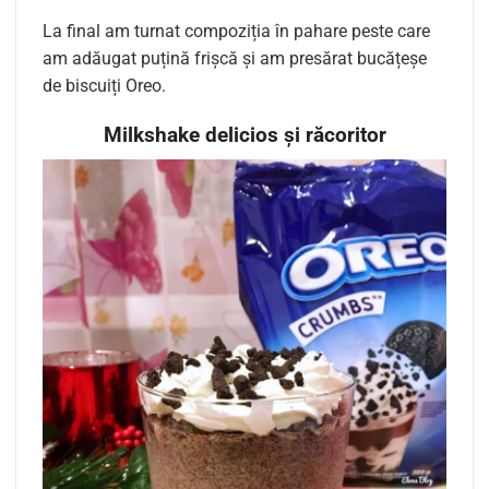
La final am turnat compoziția în pahare peste care
am adăugat puțină frișcă și am presărat bucățeșe
de biscuiți Oreo.
Milkshake delicios și răcoritor