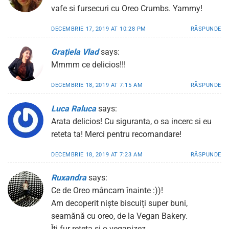
vafe si fursecuri cu Oreo Crumbs. Yammy!
DECEMBRIE 17, 2019 AT 10:28 PM
RĂSPUNDE
Grațiela Vlad
says:
Mmmm ce delicios!!!
DECEMBRIE 18, 2019 AT 7:15 AM
RĂSPUNDE
Luca Raluca
says:
Arata delicios! Cu siguranta, o sa incerc si eu
reteta ta! Merci pentru recomandare!
DECEMBRIE 18, 2019 AT 7:23 AM
RĂSPUNDE
Ruxandra
says:
Ce de Oreo mâncam înainte :))!
Am decoperit niște biscuiți super buni,
seamănă cu oreo, de la Vegan Bakery.
Îți fur rețeta și o veganizez.