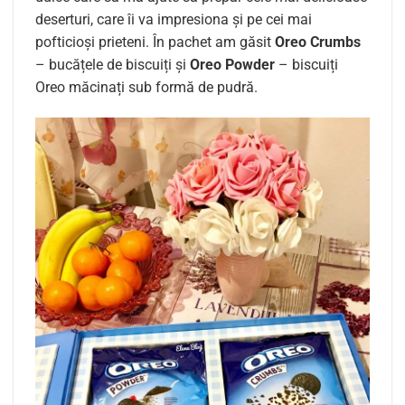
deserturi, care îi va impresiona și pe cei mai
pofticioși prieteni. În pachet am găsit
Oreo Crumbs
– bucățele de biscuiți și
Oreo Powder
– biscuiți
Oreo măcinați sub formă de pudră.