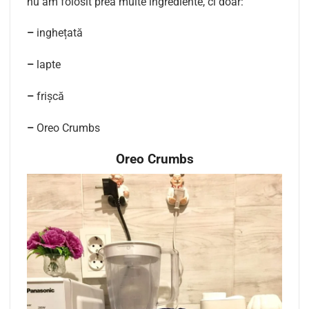
nu am folosit prea multe ingrediente, ci doar:
–
inghețată
–
lapte
–
frișcă
–
Oreo Crumbs
Oreo Crumbs