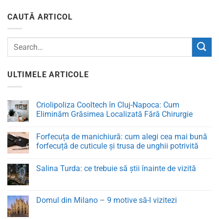
CAUTĂ ARTICOL
ULTIMELE ARTICOLE
Criolipoliza Cooltech în Cluj-Napoca: Cum
Eliminăm Grăsimea Localizată Fără Chirurgie
Niciun
comentariu
Forfecuța de manichiură: cum alegi cea mai bună
la
Criolipoliza
forfecuță de cuticule și trusa de unghii potrivită
Cooltech
în
Niciun
Cluj-
comentariu
Salina Turda: ce trebuie să știi înainte de vizită
Napoca:
la
Cum
Forfecuța
Niciun
Eliminăm
de
comentariu
Grăsimea
manichiură:
la
Localizată
cum
Salina
Domul din Milano – 9 motive să-l vizitezi
Fără
alegi
Turda:
Chirurgie
cea
ce
Niciun
mai
trebuie
comentariu