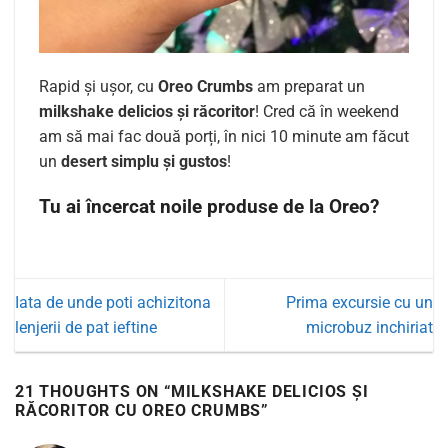
Rapid și ușor, cu
Oreo Crumbs
am preparat un
milkshake delicios și răcoritor
! Cred că în weekend
am să mai fac două porți, în nici 10 minute am făcut
un
desert simplu și gustos
!
Tu ai încercat noile produse de la Oreo?
Iata de unde poti achizitona
Prima excursie cu un
lenjerii de pat ieftine
microbuz inchiriat
21 THOUGHTS ON “
MILKSHAKE DELICIOS ȘI
RĂCORITOR CU OREO CRUMBS
”