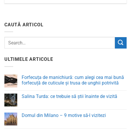
CAUTĂ ARTICOL
ULTIMELE ARTICOLE
Forfecuța de manichiură: cum alegi cea mai bună
forfecuță de cuticule și trusa de unghii potrivită
Niciun
comentariu
Salina Turda: ce trebuie să știi înainte de vizită
la
Forfecuța
Niciun
de
comentariu
manichiură:
la
cum
Salina
Domul din Milano – 9 motive să-l vizitezi
alegi
Turda:
cea
ce
Niciun
mai
trebuie
comentariu
bună
să
la