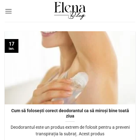
Skip
to
content
17
ian.
Cum să folosești corect deodorantul ca să miroși bine toată
ziua
Deodorantul este un produs extrem de folosit pentru a preveni
transpirația la subraț. Acest produs