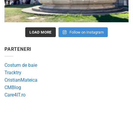
LOAD MORE
Follow on Instagram
PARTENERI
Costum de baie
Tracktry
CristianMateica
CMBlog
Care4IT.ro