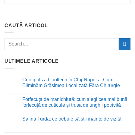
CAUTĂ ARTICOL
ULTIMELE ARTICOLE
Criolipoliza Cooltech în Cluj-Napoca: Cum
Eliminăm Grăsimea Localizată Fără Chirurgie
Niciun
comentariu
Forfecuța de manichiură: cum alegi cea mai bună
la
Criolipoliza
forfecuță de cuticule și trusa de unghii potrivită
Cooltech
în
Niciun
Cluj-
comentariu
Salina Turda: ce trebuie să știi înainte de vizită
Napoca:
la
Cum
Forfecuța
Niciun
Eliminăm
de
comentariu
Grăsimea
manichiură:
la
Localizată
cum