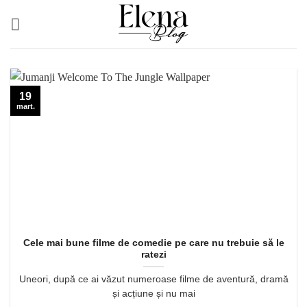
Skip
to
content
19
mart.
Cele mai bune filme de comedie pe care nu trebuie să le
ratezi
Uneori, după ce ai văzut numeroase filme de aventură, dramă
și acțiune și nu mai