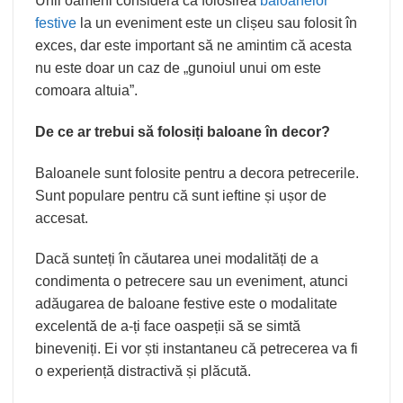
Unii oameni consideră că folosirea
baloanelor
festive
la un eveniment este un clișeu sau folosit în
exces, dar este important să ne amintim că acesta
nu este doar un caz de „gunoiul unui om este
comoara altuia”.
De ce ar trebui să folosiți baloane în decor?
Baloanele sunt folosite pentru a decora petrecerile.
Sunt populare pentru că sunt ieftine și ușor de
accesat.
Dacă sunteți în căutarea unei modalități de a
condimenta o petrecere sau un eveniment, atunci
adăugarea de baloane festive este o modalitate
excelentă de a-ți face oaspeții să se simtă
bineveniți. Ei vor ști instantaneu că petrecerea va fi
o experiență distractivă și plăcută.