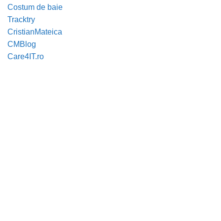
Costum de baie
Tracktry
CristianMateica
CMBlog
Care4IT.ro