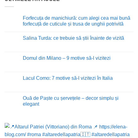
Forfecuța de manichiură: cum alegi cea mai bună
forfecuță de cuticule și trusa de unghii potrivită
Niciun
comentariu
Salina Turda: ce trebuie să știi înainte de vizită
la
Forfecuța
Niciun
de
comentariu
manichiură:
la
cum
Salina
Domul din Milano – 9 motive să-l vizitezi
alegi
Turda:
cea
ce
Niciun
mai
trebuie
comentariu
bună
să
la
forfecuță
știi
Domul
Lacul Como: 7 motive să-l vizitezi în Italia
de
înainte
din
cuticule
de
Milano
Niciun
și
vizită
–
comentariu
trusa
9
la
de
motive
Lacul
Ouă de Paște cu șervețele – decor simplu și
unghii
să-
Como:
potrivită
elegant
l
7
vizitezi
motive
Niciun
să-
comentariu
l
la
vizitezi
Ouă
în
de
Italia
Paște
cu