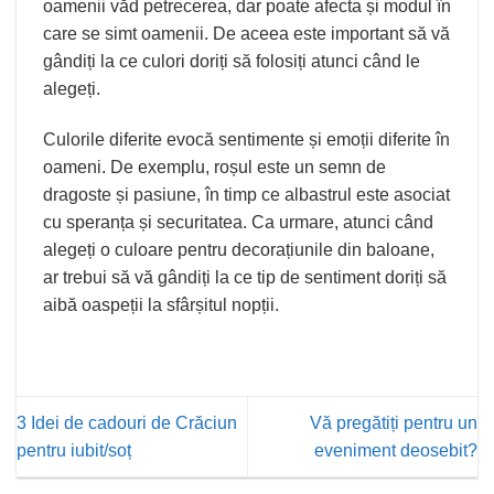
oamenii văd petrecerea, dar poate afecta și modul în
care se simt oamenii. De aceea este important să vă
gândiți la ce culori doriți să folosiți atunci când le
alegeți.
Culorile diferite evocă sentimente și emoții diferite în
oameni. De exemplu, roșul este un semn de
dragoste și pasiune, în timp ce albastrul este asociat
cu speranța și securitatea. Ca urmare, atunci când
alegeți o culoare pentru decorațiunile din baloane,
ar trebui să vă gândiți la ce tip de sentiment doriți să
aibă oaspeții la sfârșitul nopții.
3 Idei de cadouri de Crăciun
Vă pregătiți pentru un
pentru iubit/soț
eveniment deosebit?