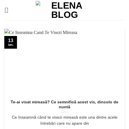
Skip
to
content
13
ian.
Te-ai visat mireasă? Ce semnifică acest vis, dincolo de
nuntă
Ce înseamnă când te visezi mireasă este una dintre acele
întrebări care nu apare din