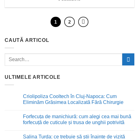
1
2
CAUTĂ ARTICOL
ULTIMELE ARTICOLE
Criolipoliza Cooltech în Cluj-Napoca: Cum
Eliminăm Grăsimea Localizată Fără Chirurgie
Niciun
comentariu
Forfecuța de manichiură: cum alegi cea mai bună
la
Criolipoliza
forfecuță de cuticule și trusa de unghii potrivită
Cooltech
în
Niciun
Cluj-
comentariu
Salina Turda: ce trebuie să știi înainte de vizită
Napoca:
la