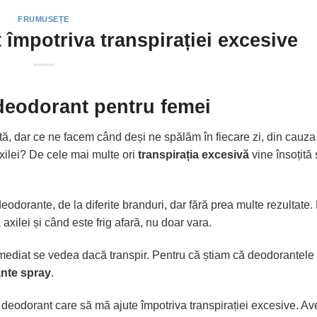
FRUMUSEȚE
împotriva transpirației excesive
deodorant pentru femei
ntă, dar ce ne facem când deși ne spălăm în fiecare zi, din cauza
xilei? De cele mai multe ori
transpirația excesivă
vine însoțită 
deodorante, de la diferite branduri, dar fără prea multe rezultate
 axilei și când este frig afară, nu doar vara.
ediat se vedea dacă transpir. Pentru că știam că deodorantele 
nte spray
.
n deodorant care să mă ajute împotriva transpirației excesive. A