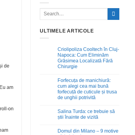
ULTIMELE ARTICOLE
Criolipoliza Cooltech în Cluj-
Napoca: Cum Eliminăm
Grăsimea Localizată Fără
și de
Chirurgie
Niciun
comentariu
Forfecuța de manichiură:
la
Criolipoliza
cum alegi cea mai bună
. Eu am
Cooltech
forfecuță de cuticule și trusa
în
Cluj-
de unghii potrivită
Napoca:
Niciun
Cum
roll-on
comentariu
Eliminăm
Salina Turda: ce trebuie să
la
Grăsimea
Forfecuța
Localizată
știi înainte de vizită
de
Fără
manichiură:
Niciun
Chirurgie
cum
comentariu
veam
Domul din Milano – 9 motive
alegi
la