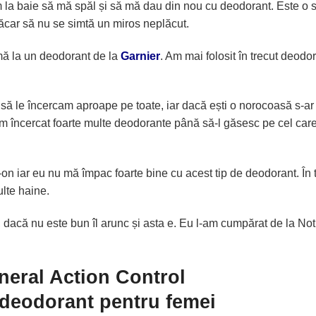
la baie să mă spăl și să mă dau din nou cu deodorant. Este o s
 măcar să nu se simtă un miros neplăcut.
mă la un deodorant de la
Garnier
. Am mai folosit în trecut deodo
să le încercam aproape pe toate, iar dacă ești o norocoasă s-ar
 am încercat foarte multe deodorante până să-l găsesc pe cel car
n iar eu nu mă împac foarte bine cu acest tip de deodorant. În 
lte haine.
 dacă nu este bun îl arunc și asta e. Eu l-am cumpărat de la Not
neral Action Control