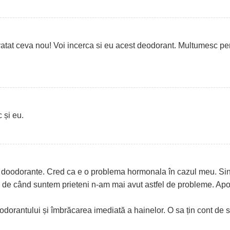
atat ceva nou! Voi incerca si eu acest deodorant. Multumesc pe
 și eu.
de doodorante. Cred ca e o problema hormonala în cazul meu. Si
i de când suntem prieteni n-am mai avut astfel de probleme. Apo
eodorantului și îmbrăcarea imediată a hainelor. O sa țin cont de sf