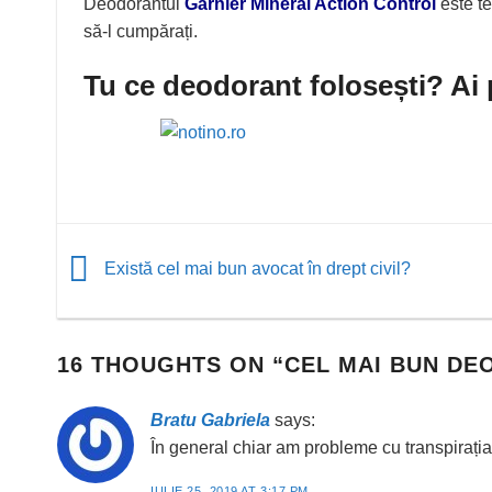
Deodorantul
Garnier Mineral Action Control
este te
să-l cumpărați.
Tu ce deodorant folosești? Ai
Există cel mai bun avocat în drept civil?
16 THOUGHTS ON “
CEL MAI BUN DE
Bratu Gabriela
says:
În general chiar am probleme cu transpirați
IULIE 25, 2019 AT 3:17 PM