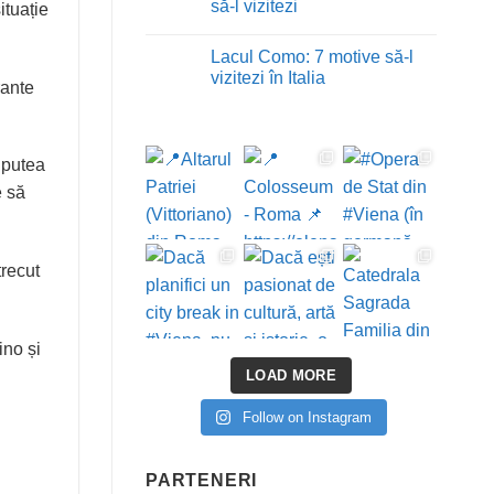
cea
Salina
să-l vizitezi
ituație
mai
Turda:
bună
ce
Niciun
forfecuță
trebuie
comentariu
Lacul Como: 7 motive să-l
de
să
la
cuticule
știi
Domul
vizitezi în Italia
rante
și
înainte
din
trusa
de
Milano
Niciun
de
vizită
–
comentariu
unghii
9
la
potrivită
motive
Lacul
să-
Como:
 putea
l
7
vizitezi
motive
e să
să-
l
vizitezi
în
Italia
trecut
ino și
LOAD MORE
Follow on Instagram
PARTENERI