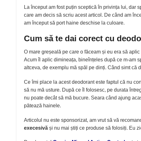
La început am fost puțin sceptică în privința lui, dar
care am decis să scriu acest articol. De când am înc
am început să port haine deschise la culoare.
Cum să te dai corect cu deodo
O mare greșeală pe care o făceam și eu era să aplic
Acum îl aplic dimineața, bineînțeles după ce m-am spăl
altceva, de exemplu mă spăl pe dinți. Când simt că de
Ce îmi place la acest deodorant este faptul că nu con
să nu mă usture. După ce îl folosesc, pe durata întreg
nu poate decât să mă bucure. Seara când ajung acasă 
pătează hainele.
Articolul nu este sponsorizat, am vrut să vă recoma
execesivă
și nu mai știți ce produse să folosiți. Eu z