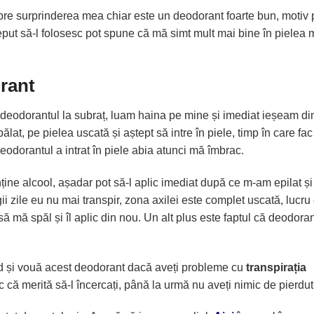
 spre surprinderea mea chiar este un deodorant foarte bun, motiv 
eput să-l folosesc pot spune că mă simt mult mai bine în pielea 
rant
 deodorantul la subraț, luam haina pe mine și imediat ieșeam di
at, pe pielea uscată și aștept să intre în piele, timp în care fac
odorantul a intrat în piele abia atunci mă îmbrac.
ține alcool, așadar pot să-l aplic imediat după ce m-am epilat și
ii zile eu nu mai transpir, zona axilei este complet uscată, lucru
mă spăl și îl aplic din nou. Un alt plus este faptul că deodoran
nd și vouă acest deodorant dacă aveți probleme cu
transpirația
ic că merită să-l încercați, până la urmă nu aveți nimic de pierdut