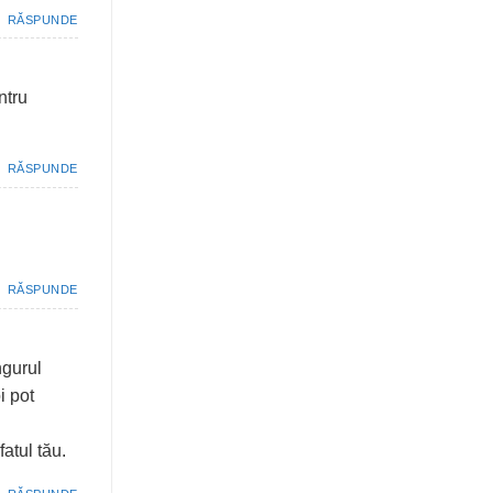
RĂSPUNDE
ntru
RĂSPUNDE
RĂSPUNDE
ngurul
i pot
atul tău.