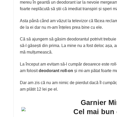
mereu în geantă un deodorant iar la nevoie mergeam 
foarte neplăcută să știi că imediat transpiri și speri
Asta până când am văzut la televizor că făcea recla
de la ei dar nu m-am înțeles prea bine cu ele.
Că să ajungem să găsim deodorantul potrivit trebuie 
să-l găsești din prima. La mine nu a fost deloc așa,
mă mulțumească.
La început am evitam să-l cumpăr deoarece este roll-o
am folosit
deodorant roll-on
și mi-am pătat foarte mu
Dar am zis că nu am nimic de pierdut dacă îl cumpăr,
am plătit 12 lei pe el.
Garnier
Mi