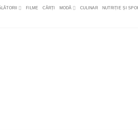
ĂLĂTORII
FILME
CĂRȚI
MODĂ
CULINAR
NUTRIȚIE ȘI SPO