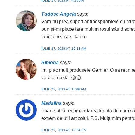
IULIE 27, 2019 AT 4:26 AM
Tudose Angela
says:
Vara nu prea suport antipespirantele cu miro
bun și-mi place tare mult mirosul său discre
funcționează și la ea.
IULIE 27, 2019 AT 10:13 AM
Simona
says:
Imi plac mult produsele Garnier. O sa retin
vara aceasta. 😘😘
IULIE 27, 2019 AT 11:06 AM
Madalina
says:
Foarte utilă recomandarea legată de cum să
extrem de util articolul. P.S. Mulțumim pent
IULIE 27, 2019 AT 12:04 PM