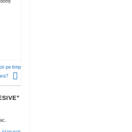
doriți
pii pe timp
ara?
ESIVE
”
ac.
RĂSPUNDE