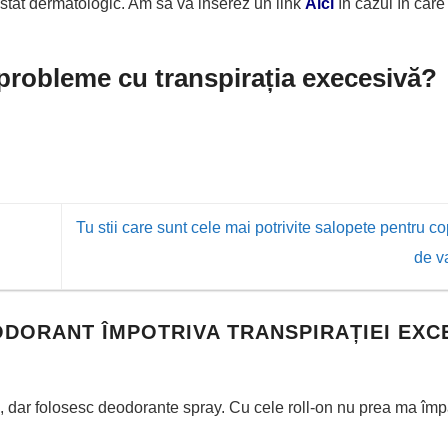
stat dermatologic. Am să vă inserez un link
Aici
în cazul în care 
 probleme cu transpirația execesivă?
Tu stii care sunt cele mai potrivite salopete pentru co
de v
ODORANT ÎMPOTRIVA TRANSPIRAȚIEI EXC
a, dar folosesc deodorante spray. Cu cele roll-on nu prea ma împ