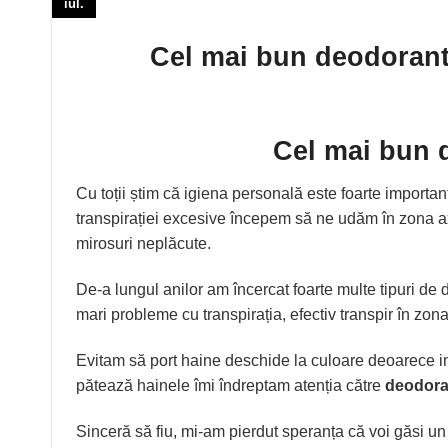
iul.
Cel mai bun deodorant 
Cel mai bun 
Cu toții știm că igiena personală este foarte importa
transpirației excesive începem să ne udăm în zona a
mirosuri neplăcute.
De-a lungul anilor am încercat foarte multe tipuri de 
mari probleme cu transpirația, efectiv transpir în zona
Evitam să port haine deschide la culoare deoarece im
pătează hainele îmi îndreptam atenția către
deodora
Sinceră să fiu, mi-am pierdut speranța că voi găsi u