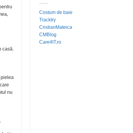
pentru
Costum de baie
mea,
Tracktry
CristianMateica
CMBlog
Care4IT.ro
n casă.
 pielea
 care
tul
nu
.