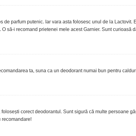
s de parfum putenic. Iar vara asta folosesc unul de la Lactovit. 
t. O să-i recomand prietenei mele acest Garnier. Sunt curioasă 
 recomandarea ta, suna ca un deodorant numai bun pentru calduri
 folosești corect deodorantul. Sunt sigură că multe persoane g
ru recomandare!