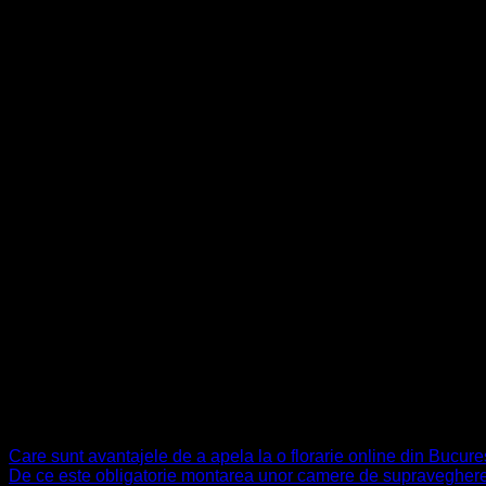
Rochia roșie cu pliuri din dantelă veritabilă și căptușeala fină 
acest model de rochie este pentru tine. Rochia este foarte conf
Următoarea ținută eu o văd potrivită pentru petrecerile în aer 
de culori, drept urmare este nevoie de o atitudine specială să 
Cine a zis că femeile plus size nu pot purta rochii roșii elegant
imperfecțiuni ale corpului. Chiar dacă modelul din imagine nu i
Pentru a nu încărca vizual ținuta este recomandat să alege acc
în culori neutre.
Am ales modele care au prețuri cât mai accesibile. Prețurile în
pentru a descoperi întreaga colecție de rochii elegante.
Pentru a nu întâmpina probleme neprevăzute, fiecare rochie est
100 de lei.
Care sunt avantajele de a apela la o florarie online din Bucure
De ce este obligatorie montarea unor camere de supraveghere 