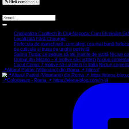
Caută Articol
Ultimele articole
Criolipoliza Cooltech în Cluj-Napoca: Cum Eliminăm Gr
Localizată Fără Chirurgie
Forfecuța de manichiură: cum alegi cea mai bună forfecuță
de cuticule și trusa de unghii potrivită
Salina Turda: ce trebuie să știi înainte de vizită
Niciun c
Domul din Milano – 9 motive să-l vizitezi
Niciun comenta
Lacul Como: 7 motive să-l vizitezi în Italia
Niciun coment
📍Altarul Patriei (Vittoriano) din Roma 📌 https://
📍Colosseum - Roma 📌 https://elena-blog.com/in-vi