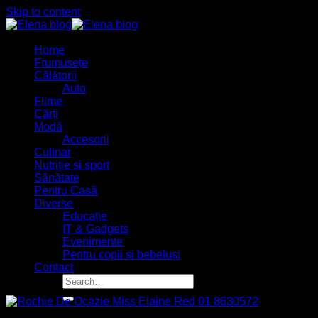
Skip to content
Home
Frumusețe
Călătorii
Auto
Filme
Cărți
Modă
Accesorii
Culinar
Nutriție și sport
Sănătate
Pentru Casă
Diverse
Educație
IT & Gadgets
Evenimente
Pentru copii și bebeluși
Contact
27