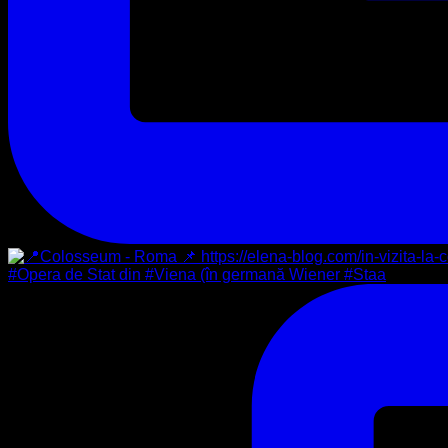
#Opera de Stat din #Viena (în germană Wiener #Staa