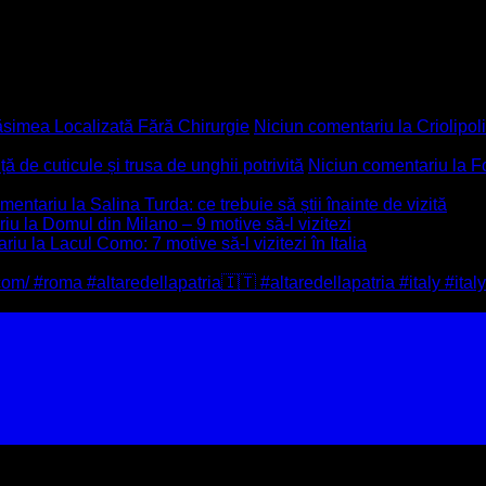
ăsimea Localizată Fără Chirurgie
Niciun comentariu
la Criolipo
 de cuticule și trusa de unghii potrivită
Niciun comentariu
la F
omentariu
la Salina Turda: ce trebuie să știi înainte de vizită
riu
la Domul din Milano – 9 motive să-l vizitezi
ariu
la Lacul Como: 7 motive să-l vizitezi în Italia