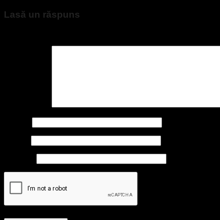
Lasă un răspuns
Adresa ta de email nu va fi publicată.
Câmpurile obligatorii su
Comentariu
*
Nume
*
Email
*
Site web