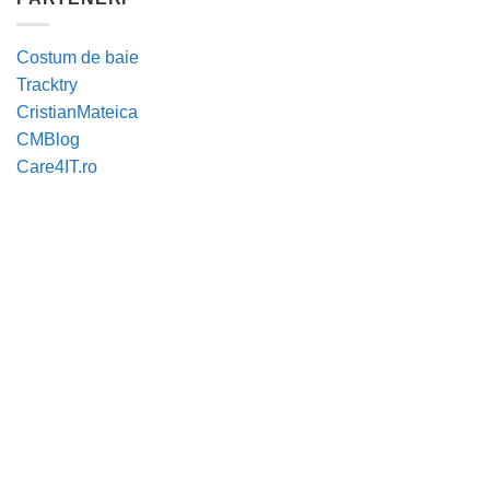
Costum de baie
Tracktry
CristianMateica
CMBlog
Care4IT.ro