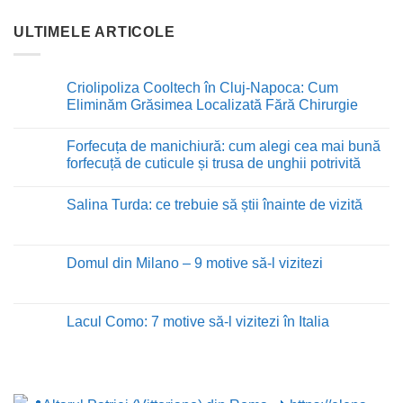
ULTIMELE ARTICOLE
Criolipoliza Cooltech în Cluj-Napoca: Cum
Eliminăm Grăsimea Localizată Fără Chirurgie
Niciun
comentariu
Forfecuța de manichiură: cum alegi cea mai bună
la
Criolipoliza
forfecuță de cuticule și trusa de unghii potrivită
Cooltech
în
Niciun
Cluj-
comentariu
Salina Turda: ce trebuie să știi înainte de vizită
Napoca:
la
Cum
Forfecuța
Niciun
Eliminăm
de
comentariu
Grăsimea
manichiură:
la
Localizată
cum
Salina
Domul din Milano – 9 motive să-l vizitezi
Fără
alegi
Turda:
Chirurgie
cea
ce
Niciun
mai
trebuie
comentariu
bună
să
la
forfecuță
știi
Domul
Lacul Como: 7 motive să-l vizitezi în Italia
de
înainte
din
cuticule
de
Milano
Niciun
și
vizită
–
comentariu
trusa
9
la
de
motive
Lacul
unghii
să-
Como:
potrivită
l
7