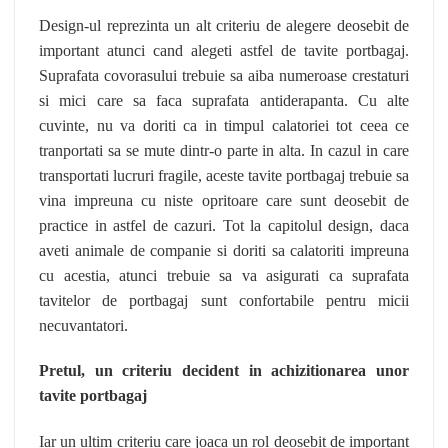
Design-ul reprezinta un alt criteriu de alegere deosebit de
important atunci cand alegeti astfel de tavite portbagaj.
Suprafata covorasului trebuie sa aiba numeroase crestaturi
si mici care sa faca suprafata antiderapanta. Cu alte
cuvinte, nu va doriti ca in timpul calatoriei tot ceea ce
tranportati sa se mute dintr-o parte in alta. In cazul in care
transportati lucruri fragile, aceste tavite portbagaj trebuie sa
vina impreuna cu niste opritoare care sunt deosebit de
practice in astfel de cazuri. Tot la capitolul design, daca
aveti animale de companie si doriti sa calatoriti impreuna
cu acestia, atunci trebuie sa va asigurati ca suprafata
tavitelor de portbagaj sunt confortabile pentru micii
necuvantatori.
Pretul, un criteriu decident in achizitionarea unor
tavite portbagaj
Iar un ultim criteriu care joaca un rol deosebit de important