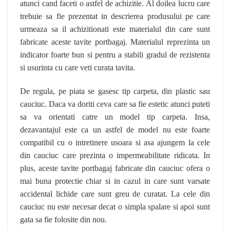
atunci cand faceti o astfel de achizitie. Al doilea lucru care
trebuie sa fie prezentat in descrierea produsului pe care
urmeaza sa il achizitionati este materialul din care sunt
fabricate aceste tavite portbagaj. Materialul reprezinta un
indicator foarte bun si pentru a stabili gradul de rezistenta
si usurinta cu care veti curata tavita.
De regula, pe piata se gasesc tip carpeta, din plastic sau
cauciuc. Daca va doriti ceva care sa fie estetic atunci puteti
sa va orientati catre un model tip carpeta. Insa,
dezavantajul este ca un astfel de model nu este foarte
compatibil cu o intretinere usoara si asa ajungem la cele
din cauciuc care prezinta o impermeabilitate ridicata. In
plus, aceste tavite portbagaj fabricate din cauciuc ofera o
mai buna protectie chiar si in cazul in care sunt varsate
accidental lichide care sunt greu de curatat. La cele din
cauciuc nu este necesar decat o simpla spalare si apoi sunt
gata sa fie folosite din nou.