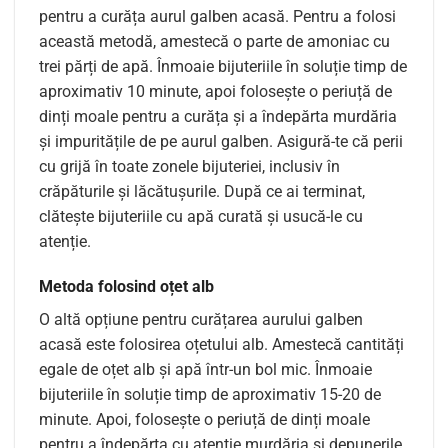
pentru a curăța aurul galben acasă. Pentru a folosi
această metodă, amestecă o parte de amoniac cu
trei părți de apă. Înmoaie bijuteriile în soluție timp de
aproximativ 10 minute, apoi folosește o periuță de
dinți moale pentru a curăța și a îndepărta murdăria
și impuritățile de pe aurul galben. Asigură-te că perii
cu grijă în toate zonele bijuteriei, inclusiv în
crăpăturile și lăcătușurile. După ce ai terminat,
clătește bijuteriile cu apă curată și usucă-le cu
atenție.
Metoda folosind oțet alb
O altă opțiune pentru curățarea aurului galben
acasă este folosirea oțetului alb. Amestecă cantități
egale de oțet alb și apă într-un bol mic. Înmoaie
bijuteriile în soluție timp de aproximativ 15-20 de
minute. Apoi, folosește o periuță de dinți moale
pentru a îndepărta cu atenție murdăria și depunerile.