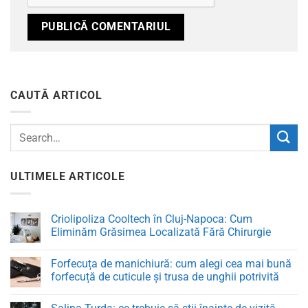
CAUTĂ ARTICOL
ULTIMELE ARTICOLE
Criolipoliza Cooltech în Cluj-Napoca: Cum
Eliminăm Grăsimea Localizată Fără Chirurgie
Niciun
comentariu
Forfecuța de manichiură: cum alegi cea mai bună
la
Criolipoliza
forfecuță de cuticule și trusa de unghii potrivită
Cooltech
în
Niciun
Cluj-
comentariu