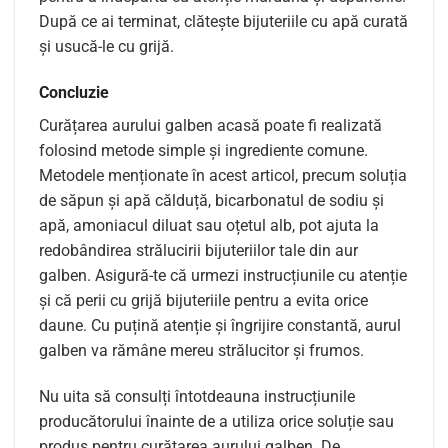
După ce ai terminat, clătește bijuteriile cu apă curată
și usucă-le cu grijă.
Concluzie
Curățarea aurului galben acasă poate fi realizată
folosind metode simple și ingrediente comune.
Metodele menționate în acest articol, precum soluția
de săpun și apă călduță, bicarbonatul de sodiu și
apă, amoniacul diluat sau oțetul alb, pot ajuta la
redobândirea strălucirii bijuteriilor tale din aur
galben. Asigură-te că urmezi instrucțiunile cu atenție
și că perii cu grijă bijuteriile pentru a evita orice
daune. Cu puțină atenție și îngrijire constantă, aurul
galben va rămâne mereu strălucitor și frumos.
Nu uita să consulți întotdeauna instrucțiunile
producătorului înainte de a utiliza orice soluție sau
produs pentru curățarea aurului galben. De