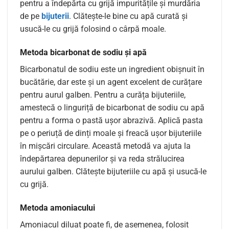
pentru a îndepărta cu grijă impuritățile și murdăria
de pe
bijuterii
. Clătește-le bine cu apă curată și
usucă-le cu grijă folosind o cârpă moale.
Metoda bicarbonat de sodiu și apă
Bicarbonatul de sodiu este un ingredient obișnuit în
bucătărie, dar este și un agent excelent de curățare
pentru aurul galben. Pentru a curăța bijuteriile,
amestecă o linguriță de bicarbonat de sodiu cu apă
pentru a forma o pastă ușor abrazivă. Aplică pasta
pe o periuță de dinți moale și freacă ușor bijuteriile
în mișcări circulare. Această metodă va ajuta la
îndepărtarea depunerilor și va reda strălucirea
aurului galben. Clătește bijuteriile cu apă și usucă-le
cu grijă.
Metoda amoniacului
Amoniacul diluat poate fi, de asemenea, folosit