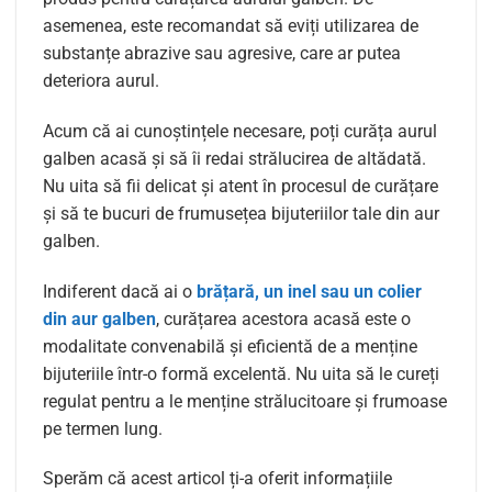
asemenea, este recomandat să eviți utilizarea de
substanțe abrazive sau agresive, care ar putea
deteriora aurul.
Acum că ai cunoștințele necesare, poți curăța aurul
galben acasă și să îi redai strălucirea de altădată.
Nu uita să fii delicat și atent în procesul de curățare
și să te bucuri de frumusețea bijuteriilor tale din aur
galben.
Indiferent dacă ai o
brățară, un inel sau un colier
din aur galben
, curățarea acestora acasă este o
modalitate convenabilă și eficientă de a menține
bijuteriile într-o formă excelentă. Nu uita să le cureți
regulat pentru a le menține strălucitoare și frumoase
pe termen lung.
Sperăm că acest articol ți-a oferit informațiile