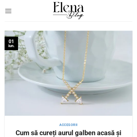
Skip
to
content
01
iun.
ACCESORII
Cum să cureți aurul galben acasă și