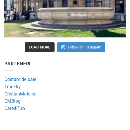
LOAD MORE
Follow on Instagram
PARTENERI
Costum de baie
Tracktry
CristianMateica
CMBlog
Care4IT.ro