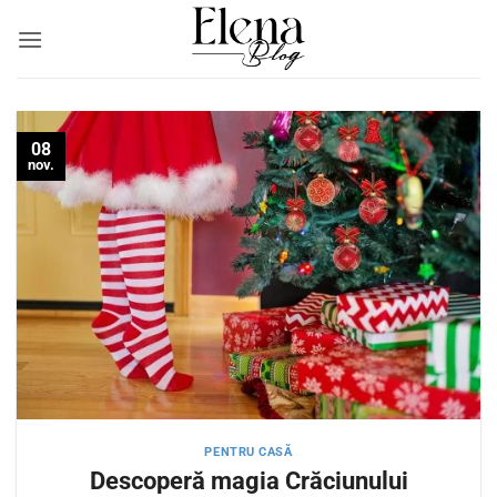
Skip
to
content
08
nov.
PENTRU CASĂ
Descoperă magia Crăciunului