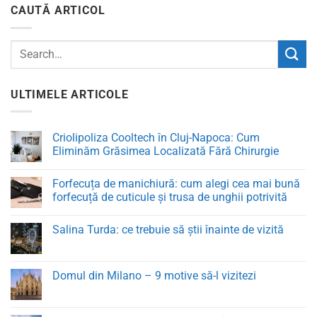
CAUTĂ ARTICOL
ULTIMELE ARTICOLE
Criolipoliza Cooltech în Cluj-Napoca: Cum
Eliminăm Grăsimea Localizată Fără Chirurgie
Niciun
comentariu
Forfecuța de manichiură: cum alegi cea mai bună
la
Criolipoliza
forfecuță de cuticule și trusa de unghii potrivită
Cooltech
în
Niciun
Cluj-
comentariu
Salina Turda: ce trebuie să știi înainte de vizită
Napoca:
la
Cum
Forfecuța
Niciun
Eliminăm
de
comentariu
Grăsimea
manichiură:
la
Localizată
cum
Salina
Domul din Milano – 9 motive să-l vizitezi
Fără
alegi
Turda:
Chirurgie
cea
ce
Niciun
mai
trebuie
comentariu
bună
să
la
forfecuță