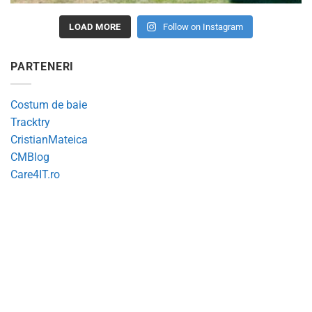
LOAD MORE
Follow on Instagram
PARTENERI
Costum de baie
Tracktry
CristianMateica
CMBlog
Care4IT.ro