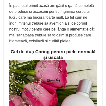
În pachetul primit acasă am găsit o gamă completă
de produse și accesorii pentru îngrijirea corpului,
lucru care mă bucură foarte mult. La fel cum ne
îngrijim tenul trebuie să avem grijă și de corpul
nostru, motiv pentru care pe lângă o alimentație cât
mai sănătoasă trebuie să folosim și produse care
hidratează, exfoliază și curăță pielea.
Gel de duș Caring pentru piele normală
și uscată