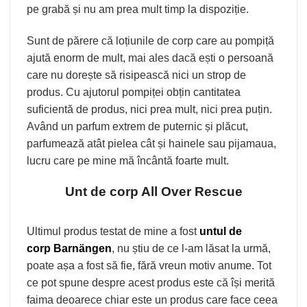
pe grabă și nu am prea mult timp la dispoziție.
Sunt de părere că loțiunile de corp care au pompiță
ajută enorm de mult, mai ales dacă ești o persoană
care nu dorește să risipească nici un strop de
produs. Cu ajutorul pompiței obțin cantitatea
suficientă de produs, nici prea mult, nici prea puțin.
Având un parfum extrem de puternic și plăcut,
parfumează atât pielea cât și hainele sau pijamaua,
lucru care pe mine mă încântă foarte mult.
Unt de corp All Over Rescue
Ultimul produs testat de mine a fost
untul de
corp Barnängen
, nu știu de ce l-am lăsat la urmă,
poate așa a fost să fie, fără vreun motiv anume. Tot
ce pot spune despre acest produs este că își merită
faima deoarece chiar este un produs care face ceea