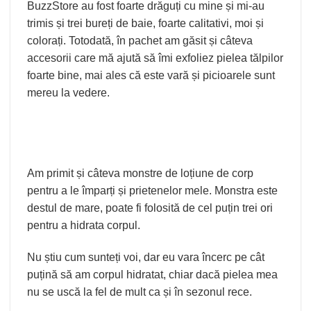
BuzzStore au fost foarte drăguți cu mine și mi-au
trimis și trei bureți de baie, foarte calitativi, moi și
colorați. Totodată, în pachet am găsit și câteva
accesorii care mă ajută să îmi exfoliez pielea tălpilor
foarte bine, mai ales că este vară și picioarele sunt
mereu la vedere.
Am primit și câteva monstre de loțiune de corp
pentru a le împarți și prietenelor mele. Monstra este
destul de mare, poate fi folosită de cel puțin trei ori
pentru a hidrata corpul.
Nu știu cum sunteți voi, dar eu vara încerc pe cât
puțină să am corpul hidratat, chiar dacă pielea mea
nu se uscă la fel de mult ca și în sezonul rece.