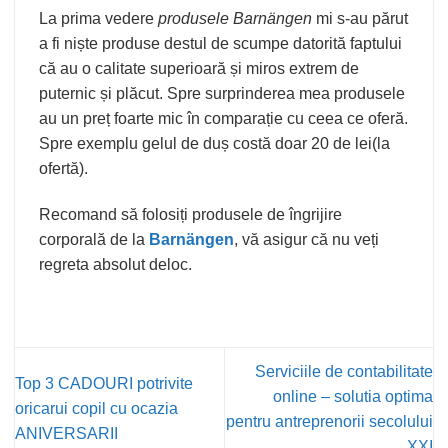
La prima vedere
produsele Barnängen
mi s-au părut
a fi niște produse destul de scumpe datorită faptului
că au o calitate superioară și miros extrem de
puternic și plăcut. Spre surprinderea mea produsele
au un preț foarte mic în comparație cu ceea ce oferă.
Spre exemplu gelul de duș costă doar 20 de lei(la
ofertă).
Recomand să folosiți produsele de îngrijire
corporală de la
Barnängen
, vă asigur că nu veți
regreta absolut deloc.
Serviciile de contabilitate
Top 3 CADOURI potrivite
online – solutia optima
oricarui copil cu ocazia
pentru antreprenorii secolului
ANIVERSARII
XXI