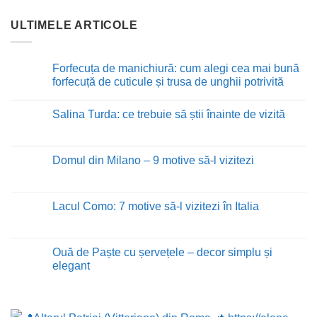
ULTIMELE ARTICOLE
Forfecuța de manichiură: cum alegi cea mai bună
forfecuță de cuticule și trusa de unghii potrivită
Niciun
comentariu
Salina Turda: ce trebuie să știi înainte de vizită
la
Forfecuța
Niciun
de
comentariu
manichiură:
la
cum
Salina
Domul din Milano – 9 motive să-l vizitezi
alegi
Turda:
cea
ce
Niciun
mai
trebuie
comentariu
bună
să
la
forfecuță
știi
Domul
Lacul Como: 7 motive să-l vizitezi în Italia
de
înainte
din
cuticule
de
Milano
Niciun
și
vizită
–
comentariu
trusa
9
la
de
motive
Lacul
Ouă de Paște cu șervețele – decor simplu și
unghii
să-
Como:
potrivită
elegant
l
7
vizitezi
motive
Niciun
să-
comentariu
l
la
vizitezi
Ouă
în