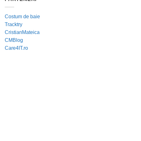
Costum de baie
Tracktry
CristianMateica
CMBlog
Care4IT.ro