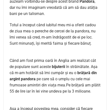
auzeam vorbindu-se despre acest brand
Pandora
,
dar nu îmi imaginam vreodată că am să dau atâția
bani pe un talisman.
Totul a început când iubitul meu mi-a oferit cadou
de ziua mea o pereche de cercei de la pandora, nu
îmi venea să cred, m-am îndrăgostit de ei pe loc.
Sunt minunați, își merită faima și fiecare bănuț.
Când am fost prima oară în Anglia am realizat cât
de populare sunt aceste
bijuterii
în străinătate. Așa
că m-am hotărât să îmi cumpăr și eu o
brățară din
argint pandora
pe care să o umplu cu cele mai
frumoase amintiri din viața mea.Pe brățară am plătit
55 de lire iar în lei vine undeva pe la 3 milioane.
Așa a început povestea mea, consider că fiecare