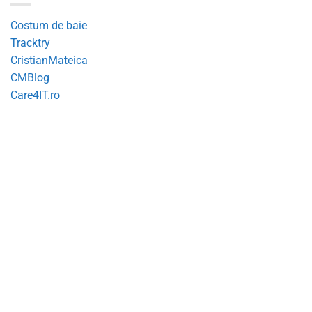
Costum de baie
Tracktry
CristianMateica
CMBlog
Care4IT.ro