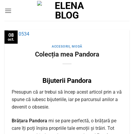
Skip
to
content
08
oct.
ACCESORII
,
MODĂ
Colecția mea Pandora
Bijuterii Pandora
Presupun că ar trebui să încep acest articol prin a vă
spune că iubesc bijuteriile, iar pe parcursul anilor a
devenit o obsesie.
Brățara Pandora
mi se pare perfectă, o brățară pe
care îți poți înșira propriile tale emoții și trăiri. Tot