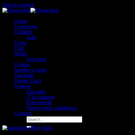
Skip to content
Home
Frumusețe
Călătorii
Auto
Filme
Cărți
Modă
Accesorii
Culinar
Nutriție și sport
Sănătate
Pentru Casă
Diverse
Educație
IT & Gadgets
Evenimente
Pentru copii și bebeluși
Contact
06