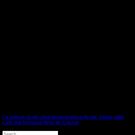
Poti alege bibliorafturi realizate de producatori renumiti in ma
varietate de marimi si modele: bibliorafturi A4 sau A5, plastifi
2. Cutii arhivare
Informatiile unei organizatii pot deveni din ce in ce mai greu 
utilizeaza cutii de arhivare de la OfficeClass! Acestea sunt disp
de care ai nevoie pentru organizarea afacerii tale!
Pentru a gasi cu usurinta actele si documentele necesare, acest
arhivare sunt unele din cele mai simple, mai putin costisitoare s
bibliorafturi pentru pastrarea documentelor contabile sau a evide
3. Dosare si mape din carton
Aceste produse de papetarie ofera solutia completa pentru docu
exista mai multe modele de dosare si mape din carton: dosare 
Diversificat, simplu si rapid – acesta este OfficeClass! Descoper
comenzi de peste 180 de Lei!
Ce trebuie să știi când folosești placa de păr. Sfaturi utile!
Cele mai frumoase filme de Crăciun
Caută Articol