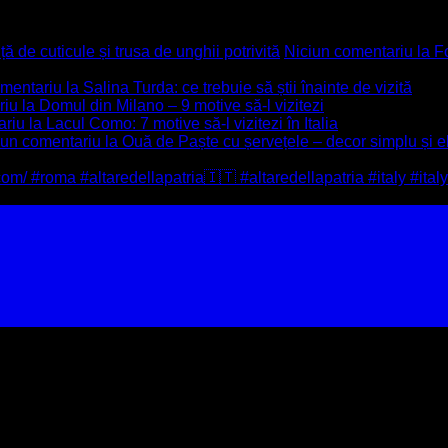
 de cuticule și trusa de unghii potrivită
Niciun comentariu
la F
omentariu
la Salina Turda: ce trebuie să știi înainte de vizită
riu
la Domul din Milano – 9 motive să-l vizitezi
ariu
la Lacul Como: 7 motive să-l vizitezi în Italia
iun comentariu
la Ouă de Paște cu șervețele – decor simplu și e