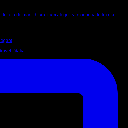
orfecuța de manichiură: cum alegi cea mai bună forfecuță
legant