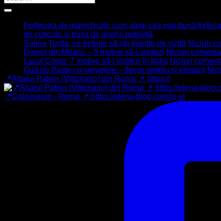
Ultimele articole
Forfecuța de manichiură: cum alegi cea mai bună forfecuță
de cuticule și trusa de unghii potrivită
Salina Turda: ce trebuie să știi înainte de vizită
Niciun c
Domul din Milano – 9 motive să-l vizitezi
Niciun comenta
Lacul Como: 7 motive să-l vizitezi în Italia
Niciun coment
Ouă de Paște cu șervețele – decor simplu și elegant
Nic
📍Altarul Patriei (Vittoriano) din Roma 📌 https://
📍Colosseum - Roma 📌 https://elena-blog.com/in-vi