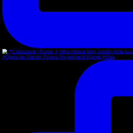
#Opera de Stat din #Viena (în germană Wiener #Staa