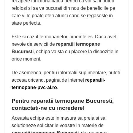
recapete functionalitatea pentru ca voi sa il puteti
refolosi si sa va bucurati din nou de beneficiile pe
care vi le poate oferi atunci cand se regaseste in
stare perfecta.
Este si cazul termopanelor, bineinteles. Daca aveti
nevoie de servicii de
reparatii termopane
Bucuresti
, echipa va sta cu placere la dispozitie in
orice moment.
De asemenea, pentru informatii suplimentare, puteti
accesa oricand, pagina de internet
reparatii-
termopane-pvc-al.ro
.
Pentru reparatii termopane Bucuresti,
contactati-ne cu incredere!
Aceasta echipa este in masura sa preia si sa
solutioneze solicitarile voastre in materie de
reparatii termopane Bucuresti
, dar nu numai.