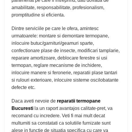
parteneriat pe care il intreprind, dau dovada de
amabilitate, responsabilitate, profesionalism,
promptitudine si eficienta.
Dintre serviciile pe care le ofera, amintesc
urmatoarele: montare si demontare termopane,
inlocuire butuc/garnituri/geamuri sparte,
confectionare plase de insecte, modificari tamplarie,
reparare amortizoare, deblocare ferestre si usi
termopan, reglare mecanisme de inchidere,
inlocuire manere si feronerie, reparatii plase tantari
si rulouri exterioare, inlocuire sisteme oscilobatante
defecte etc.
Daca aveti nevoie de
reparatii termopane
Bucuresti
la un raport avantajos calitate-pret, va
recomand cu incredere. Veti fi mai mult decat
multumiti sa constatati ca solutiile furnizate sunt
alese in functie de situatia specifica cu care va