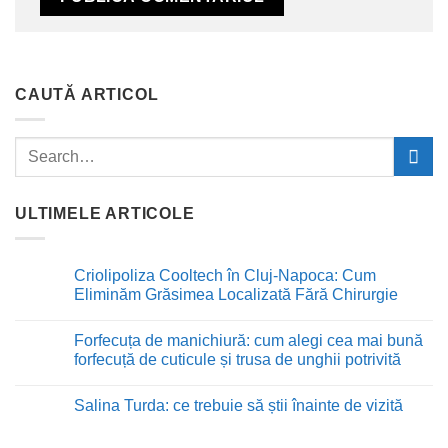
CAUTĂ ARTICOL
ULTIMELE ARTICOLE
Criolipoliza Cooltech în Cluj-Napoca: Cum
Eliminăm Grăsimea Localizată Fără Chirurgie
Niciun
comentariu
Forfecuța de manichiură: cum alegi cea mai bună
la
Criolipoliza
forfecuță de cuticule și trusa de unghii potrivită
Cooltech
în
Niciun
Cluj-
comentariu
Salina Turda: ce trebuie să știi înainte de vizită
Napoca:
la
Cum
Forfecuța
Niciun
Eliminăm
de
comentariu
Grăsimea
manichiură: