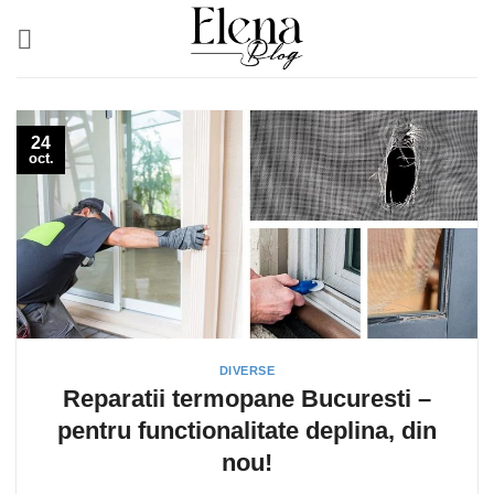
Skip
to
content
24
oct.
DIVERSE
Reparatii termopane Bucuresti –
pentru functionalitate deplina, din
nou!