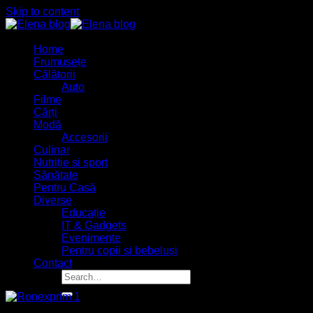
Skip to content
Home
Frumusețe
Călătorii
Auto
Filme
Cărți
Modă
Accesorii
Culinar
Nutriție și sport
Sănătate
Pentru Casă
Diverse
Educație
IT & Gadgets
Evenimente
Pentru copii și bebeluși
Contact
09