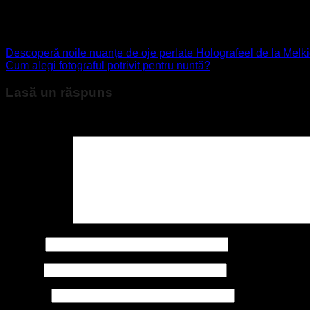
Principalele produse care poarta amprenta acestor producatori
testerele, multimetrele digitale, etc.
Descoperă noile nuanțe de oje perlate Holografeel de la Melki
Cum alegi fotograful potrivit pentru nuntă?
Lasă un răspuns
Adresa ta de email nu va fi publicată.
Câmpurile obligatorii su
Comentariu
*
Nume
*
Email
*
Site web