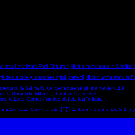
ăsimea Localizată Fără Chirurgie
Niciun comentariu
la Criolipo
 de cuticule și trusa de unghii potrivită
Niciun comentariu
la F
omentariu
la Salina Turda: ce trebuie să știi înainte de vizită
riu
la Domul din Milano – 9 motive să-l vizitezi
ariu
la Lacul Como: 7 motive să-l vizitezi în Italia