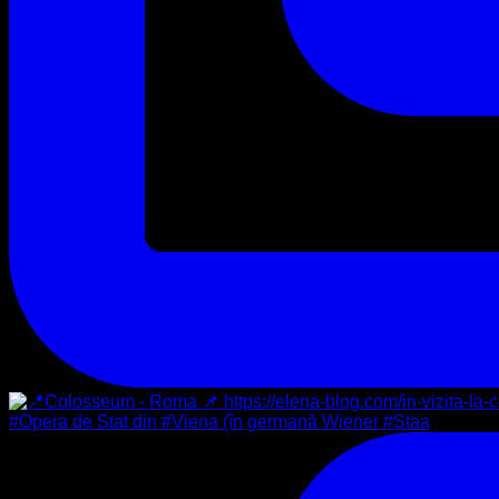
#Opera de Stat din #Viena (în germană Wiener #Staa