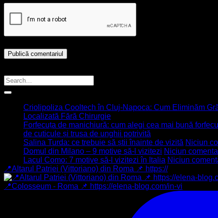
Caută Articol
Ultimele articole
Criolipoliza Cooltech în Cluj-Napoca: Cum Eliminăm Gr
Localizată Fără Chirurgie
Forfecuța de manichiură: cum alegi cea mai bună forfecuță
de cuticule și trusa de unghii potrivită
Salina Turda: ce trebuie să știi înainte de vizită
Niciun c
Domul din Milano – 9 motive să-l vizitezi
Niciun comenta
Lacul Como: 7 motive să-l vizitezi în Italia
Niciun coment
📍Altarul Patriei (Vittoriano) din Roma 📌 https://
📍Colosseum - Roma 📌 https://elena-blog.com/in-vi