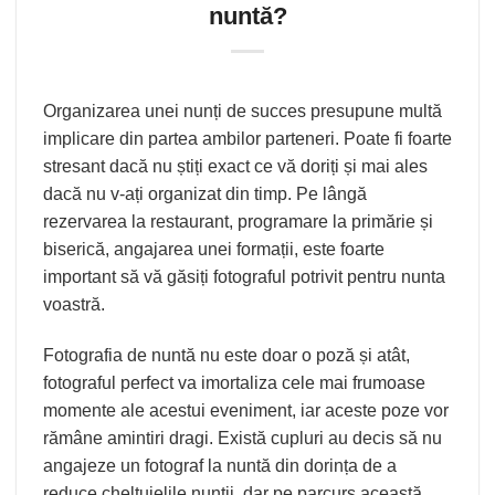
nuntă?
Organizarea unei nunți de succes presupune multă
implicare din partea ambilor parteneri. Poate fi foarte
stresant dacă nu știți exact ce vă doriți și mai ales
dacă nu v-ați organizat din timp. Pe lângă
rezervarea la restaurant, programare la primărie și
biserică, angajarea unei formații, este foarte
important să vă găsiți fotograful potrivit pentru nunta
voastră.
Fotografia de nuntă nu este doar o poză și atât,
fotograful perfect va imortaliza cele mai frumoase
momente ale acestui eveniment, iar aceste poze vor
rămâne amintiri dragi. Există cupluri au decis să nu
angajeze un fotograf la nuntă din dorința de a
reduce cheltuielile nunții, dar pe parcurs această