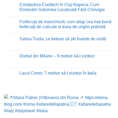
Criolipoliza Cooltech în Cluj-Napoca: Cum
Eliminăm Grăsimea Localizată Fără Chirurgie
Niciun
comentariu
Forfecuța de manichiură: cum alegi cea mai bună
la
Criolipoliza
forfecuță de cuticule și trusa de unghii potrivită
Cooltech
în
Niciun
Cluj-
comentariu
Salina Turda: ce trebuie să știi înainte de vizită
Napoca:
la
Cum
Forfecuța
Niciun
Eliminăm
de
comentariu
Grăsimea
manichiură:
la
Localizată
cum
Salina
Domul din Milano – 9 motive să-l vizitezi
Fără
alegi
Turda:
Chirurgie
cea
ce
Niciun
mai
trebuie
comentariu
bună
să
la
forfecuță
știi
Domul
Lacul Como: 7 motive să-l vizitezi în Italia
de
înainte
din
cuticule
de
Milano
Niciun
și
vizită
–
comentariu
trusa
9
la
de
motive
Lacul
unghii
să-
Como:
potrivită
l
7
vizitezi
motive
să-
l
vizitezi
în
Italia