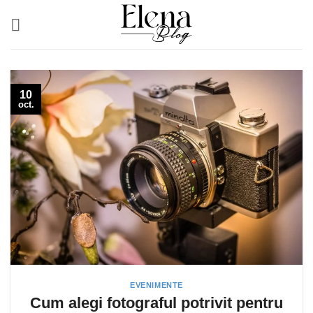
Skip
to
content
10
oct.
EVENIMENTE
Cum alegi fotograful potrivit pentru