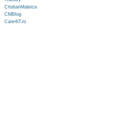
CristianMateica
CMBlog
Care4IT.ro