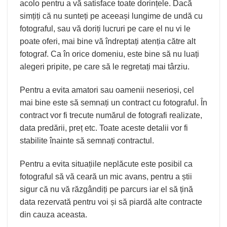
acolo pentru a vă satisface toate dorințele. Dacă
simțiți că nu sunteți pe aceeași lungime de undă cu
fotograful, sau vă doriți lucruri pe care el nu vi le
poate oferi, mai bine vă îndreptați atenția către alt
fotograf. Ca în orice domeniu, este bine să nu luați
alegeri pripite, pe care să le regretați mai târziu.
Pentru a evita amatori sau oamenii neserioși, cel
mai bine este să semnați un contract cu fotograful. În
contract vor fi trecute numărul de fotografi realizate,
data predării, preț etc. Toate aceste detalii vor fi
stabilite înainte să semnați contractul.
Pentru a evita situațiile neplăcute este posibil ca
fotograful să vă ceară un mic avans, pentru a știi
sigur că nu vă răzgândiți pe parcurs iar el să țină
data rezervată pentru voi și să piardă alte contracte
din cauza aceasta.