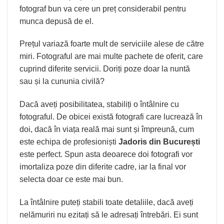
fotograf bun va cere un preț considerabil pentru
munca depusă de el.
Prețul variază foarte mult de serviciile alese de către
miri. Fotograful are mai multe pachete de oferit, care
cuprind diferite servicii. Doriți poze doar la nuntă
sau și la cununia civilă?
Dacă aveți posibilitatea, stabiliți o întâlnire cu
fotograful. De obicei există fotografi care lucrează în
doi, dacă în viața reală mai sunt și împreună, cum
este echipa de profesioniști
Jadoris din București
este perfect. Spun asta deoarece doi fotografi vor
imortaliza poze din diferite cadre, iar la final vor
selecta doar ce este mai bun.
La întâlnire puteți stabili toate detaliile, dacă aveți
nelămuriri nu ezitați să le adresați întrebări. Ei sunt