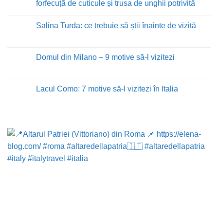
Criolipoliza
forfecuță de cuticule și trusa de unghii potrivită
Cooltech
în
Niciun
Cluj-
comentariu
Salina Turda: ce trebuie să știi înainte de vizită
Napoca:
la
Cum
Forfecuța
Niciun
Eliminăm
de
comentariu
Grăsimea
manichiură:
la
Localizată
cum
Salina
Domul din Milano – 9 motive să-l vizitezi
Fără
alegi
Turda:
Chirurgie
cea
ce
Niciun
mai
trebuie
comentariu
bună
să
la
forfecuță
știi
Domul
Lacul Como: 7 motive să-l vizitezi în Italia
de
înainte
din
cuticule
de
Milano
Niciun
și
vizită
–
comentariu
trusa
9
la
de
motive
Lacul
unghii
să-
Como:
potrivită
l
7
vizitezi
motive
să-
l
vizitezi
în
Italia