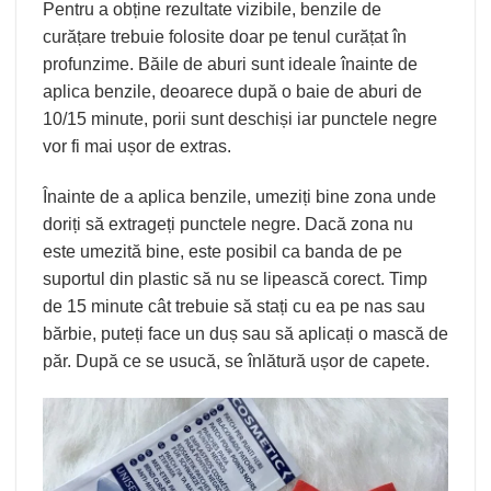
Pentru a obține rezultate vizibile, benzile de
curățare trebuie folosite doar pe tenul curățat în
profunzime. Băile de aburi sunt ideale înainte de
aplica benzile, deoarece după o baie de aburi de
10/15 minute, porii sunt deschiși iar punctele negre
vor fi mai ușor de extras.
Înainte de a aplica benzile, umeziți bine zona unde
doriți să extrageți punctele negre. Dacă zona nu
este umezită bine, este posibil ca banda de pe
suportul din plastic să nu se lipească corect. Timp
de 15 minute cât trebuie să stați cu ea pe nas sau
bărbie, puteți face un duș sau să aplicați o mască de
păr. După ce se usucă, se înlătură ușor de capete.