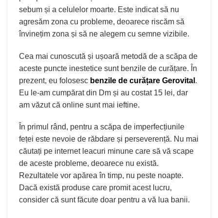
sebum și a celulelor moarte. Este indicat să nu
agresăm zona cu probleme, deoarece riscăm să
învinețim zona și să ne alegem cu semne vizibile.
Cea mai cunoscută și ușoară metodă de a scăpa de
aceste puncte inestetice sunt benzile de curățare. În
prezent, eu folosesc
benzile de curățare Gerovital
.
Eu le-am cumpărat din Dm și au costat 15 lei, dar
am văzut că online sunt mai ieftine.
În primul rând, pentru a scăpa de imperfecțiunile
feței este nevoie de răbdare și perseverență. Nu mai
căutați pe internet leacuri minune care să vă scape
de aceste probleme, deoarece nu există.
Rezultatele vor apărea în timp, nu peste noapte.
Dacă există produse care promit acest lucru,
consider că sunt făcute doar pentru a vă lua banii.