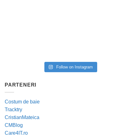
Follow on Instagram
PARTENERI
Costum de baie
Tracktry
CristianMateica
CMBlog
Care4IT.ro