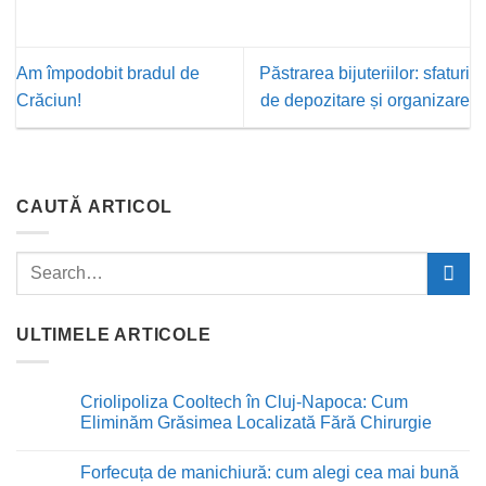
Am împodobit bradul de
Păstrarea bijuteriilor: sfaturi
Crăciun!
de depozitare și organizare
CAUTĂ ARTICOL
ULTIMELE ARTICOLE
Criolipoliza Cooltech în Cluj-Napoca: Cum
Eliminăm Grăsimea Localizată Fără Chirurgie
Niciun
comentariu
Forfecuța de manichiură: cum alegi cea mai bună
la