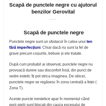
Scapă de punctele negre cu ajutorul
benzilor Gerovital
Scapă de punctele negre
Punctele negre sunt un obstacol în calea unui
ten
fără imperfecțiuni
. Chiar dacă nu sunt la fel de
grave precum coșurile, trebuie și ele tratate.
După cum probabil ai observat, punctele negre nu
provoacă durere sau disconfort însă, din punct de
vedre estetic îți pot strica imaginea. De obicei,
punctele negre se regăsesc în zona centrală a feței (
Zona T).
Aceste puncte inestetice apar în momentul când
porii pielii sunt blocați din cauza excesului de