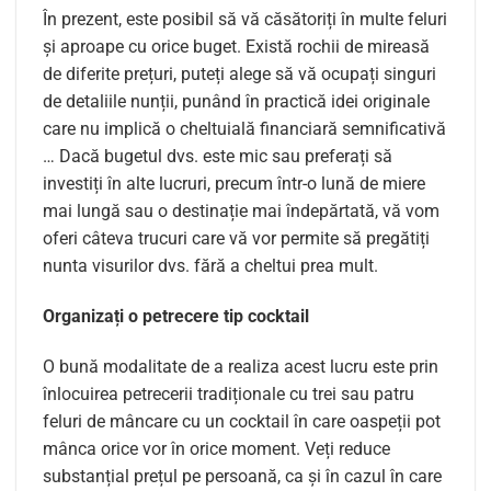
În prezent, este posibil să vă căsătoriți în multe feluri
și aproape cu orice buget. Există rochii de mireasă
de diferite prețuri, puteți alege să vă ocupați singuri
de detaliile nunții, punând în practică idei originale
care nu implică o cheltuială financiară semnificativă
… Dacă bugetul dvs. este mic sau preferați să
investiți în alte lucruri, precum într-o lună de miere
mai lungă sau o destinație mai îndepărtată, vă vom
oferi câteva trucuri care vă vor permite să pregătiți
nunta visurilor dvs. fără a cheltui prea mult.
Organizați o petrecere tip cocktail
O bună modalitate de a realiza acest lucru este prin
înlocuirea petrecerii tradiționale cu trei sau patru
feluri de mâncare cu un cocktail în care oaspeții pot
mânca orice vor în orice moment. Veți reduce
substanțial prețul pe persoană, ca și în cazul în care