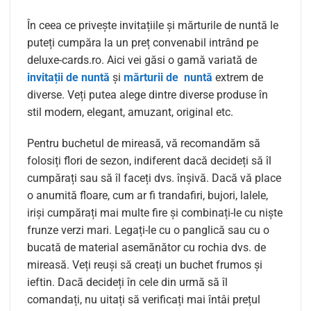
În ceea ce privește invitațiile și mărturile de nuntă le
puteți cumpăra la un preț convenabil intrând pe
deluxe-cards.ro. Aici vei găsi o gamă variată de
invitații de nuntă
și
mărturii de nuntă
extrem de
diverse. Veți putea alege dintre diverse produse în
stil modern, elegant, amuzant, original etc.
Pentru buchetul de mireasă, vă recomandăm să
folosiți flori de sezon, indiferent dacă decideți să îl
cumpărați sau să îl faceți dvs. înșivă. Dacă vă place
o anumită floare, cum ar fi trandafiri, bujori, lalele,
iriși cumpărați mai multe fire și combinați-le cu niște
frunze verzi mari. Legați-le cu o panglică sau cu o
bucată de material asemănător cu rochia dvs. de
mireasă. Veți reuși să creați un buchet frumos și
ieftin. Dacă decideți în cele din urmă să îl
comandați, nu uitați să verificați mai întâi prețul