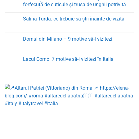
Criolipoliza
forfecuță de cuticule și trusa de unghii potrivită
Cooltech
în
Niciun
Cluj-
comentariu
Salina Turda: ce trebuie să știi înainte de vizită
Napoca:
la
Cum
Forfecuța
Niciun
Eliminăm
de
comentariu
Grăsimea
manichiură:
la
Localizată
cum
Salina
Domul din Milano – 9 motive să-l vizitezi
Fără
alegi
Turda:
Chirurgie
cea
ce
Niciun
mai
trebuie
comentariu
bună
să
la
forfecuță
știi
Domul
Lacul Como: 7 motive să-l vizitezi în Italia
de
înainte
din
cuticule
de
Milano
Niciun
și
vizită
–
comentariu
trusa
9
la
de
motive
Lacul
unghii
să-
Como:
potrivită
l
7
vizitezi
motive
să-
l
vizitezi
în
Italia