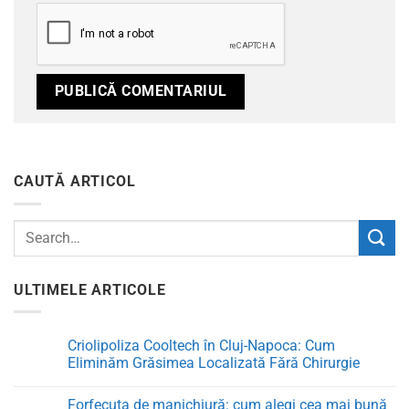
CAUTĂ ARTICOL
ULTIMELE ARTICOLE
Criolipoliza Cooltech în Cluj-Napoca: Cum
Eliminăm Grăsimea Localizată Fără Chirurgie
Niciun
comentariu
Forfecuța de manichiură: cum alegi cea mai bună
la