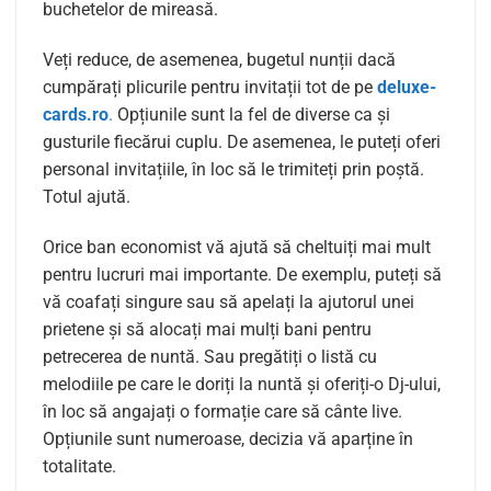
buchetelor de mireasă.
Veți reduce, de asemenea, bugetul nunții dacă
cumpărați plicurile pentru invitații tot de pe
deluxe-
cards.ro
.
Opțiunile sunt la fel de diverse ca și
gusturile fiecărui cuplu. De asemenea, le puteți oferi
personal invitațiile, în loc să le trimiteți prin poștă.
Totul ajută.
Orice ban economist vă ajută să cheltuiți mai mult
pentru lucruri mai importante. De exemplu, puteți să
vă coafați singure sau să apelați la ajutorul unei
prietene și să alocați mai mulți bani pentru
petrecerea de nuntă. Sau pregătiți o listă cu
melodiile pe care le doriți la nuntă și oferiți-o Dj-ului,
în loc să angajați o formație care să cânte live.
Opțiunile sunt numeroase, decizia vă aparține în
totalitate.