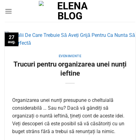
Skip
to
content
27
aug.
EVENIMENTE
Trucuri pentru organizarea unei nunți
ieftine
Organizarea unei nunți presupune o cheltuială
considerabilă … Sau nu? Dacă vă gândiți să
organizați o nuntă ieftină, țineți cont de aceste idei.
Veți descoperi că este posibil să vă căsătoriți cu un
buget strâns fără a trebui să renunțați la nimic.