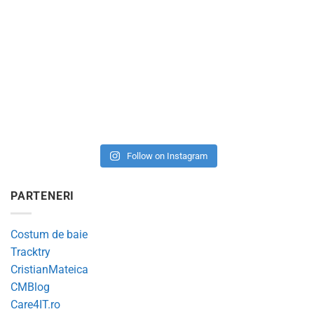
Follow on Instagram
PARTENERI
Costum de baie
Tracktry
CristianMateica
CMBlog
Care4IT.ro