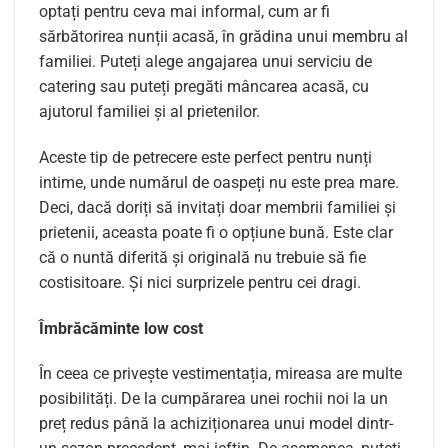
optați pentru ceva mai informal, cum ar fi
sărbătorirea nunții acasă, în grădina unui membru al
familiei. Puteți alege angajarea unui serviciu de
catering sau puteți pregăti mâncarea acasă, cu
ajutorul familiei și al prietenilor.
Aceste tip de petrecere este perfect pentru nunți
intime, unde numărul de oaspeți nu este prea mare.
Deci, dacă doriți să invitați doar membrii familiei și
prietenii, aceasta poate fi o opțiune bună. Este clar
că o nuntă diferită și originală nu trebuie să fie
costisitoare. Și nici surprizele pentru cei dragi.
Îmbrăcăminte low cost
În ceea ce privește vestimentația, mireasa are multe
posibilități. De la cumpărarea unei rochii noi la un
preț redus până la achiziționarea unui model dintr-