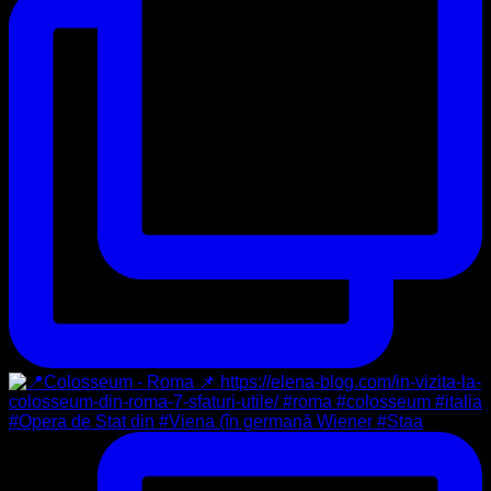
#Opera de Stat din #Viena (în germană Wiener #Staa