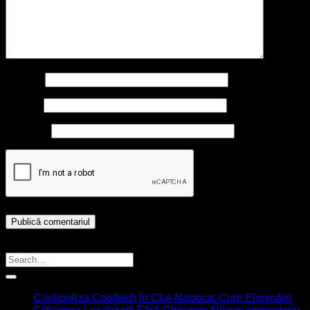
Nume
*
Email
*
Site web
Caută Articol
Ultimele articole
Criolipoliza Cooltech în Cluj-Napoca: Cum Eliminăm