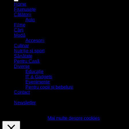
Home
Frumusețe
Călătorii
Auto
Filme
Cărți
Modă
Accesorii
Culinar
Nutriție și sport
Sănătate
Pentru Casă
Diverse
Educație
IT & Gadgets
Evenimente
Pentru copii și bebeluși
Contact
-
Newsletter
Acest site foloseşte cookies! Continuarea navigării implică
acceptarea lor.
Accept
Mai multe despre cookies