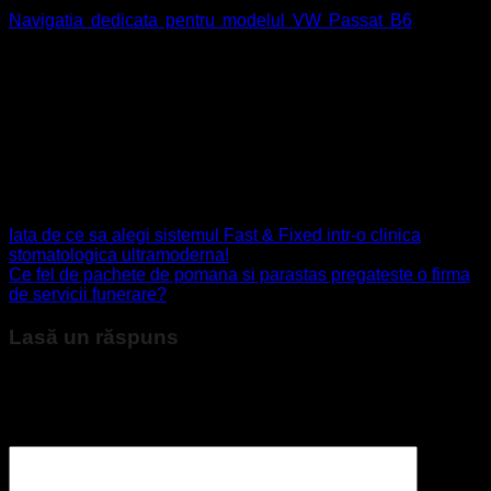
Navigatia dedicata pentru modelul VW Passat B6
dispune
de un ecran IPS care ofera vizibilitate soferului din orice
unghi, precum si libertate si control asupra functiilor
multimedia. Sistemul are functia bluetooth si microfon
incorporat, ceea ce inseamna ca apelurile pot fi generate fara
a distrage atentia soferului de la carosabil: doar prin comenzi
vocale. Navigatia auto pentru modelul Passat B6 mai este
dotata cu HDD de 32 Gb si Wi-Fi incorporat dar si cu alte
functii utile atat soferului cat si pasagerilor.
Iata de ce sa alegi sistemul Fast & Fixed intr-o clinica
stomatologica ultramoderna!
Ce fel de pachete de pomana si parastas pregateste o firma
de servicii funerare?
Lasă un răspuns
Adresa ta de email nu va fi publicată.
Câmpurile obligatorii
sunt marcate cu
*
Comentariu
*