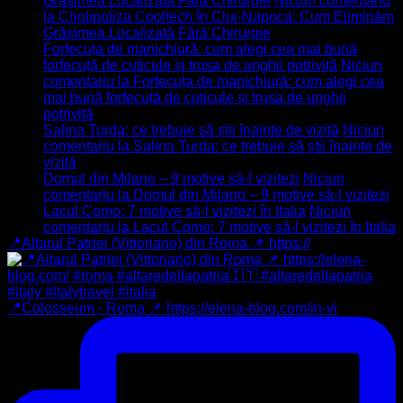
Grăsimea Localizată Fără Chirurgie
Niciun comentariu
la Criolipoliza Cooltech în Cluj-Napoca: Cum Eliminăm
Grăsimea Localizată Fără Chirurgie
Forfecuța de manichiură: cum alegi cea mai bună
forfecuță de cuticule și trusa de unghii potrivită
Niciun
comentariu
la Forfecuța de manichiură: cum alegi cea
mai bună forfecuță de cuticule și trusa de unghii
potrivită
Salina Turda: ce trebuie să știi înainte de vizită
Niciun
comentariu
la Salina Turda: ce trebuie să știi înainte de
vizită
Domul din Milano – 9 motive să-l vizitezi
Niciun
comentariu
la Domul din Milano – 9 motive să-l vizitezi
Lacul Como: 7 motive să-l vizitezi în Italia
Niciun
comentariu
la Lacul Como: 7 motive să-l vizitezi în Italia
📍Altarul Patriei (Vittoriano) din Roma 📌 https://
📍Colosseum - Roma 📌 https://elena-blog.com/in-vi