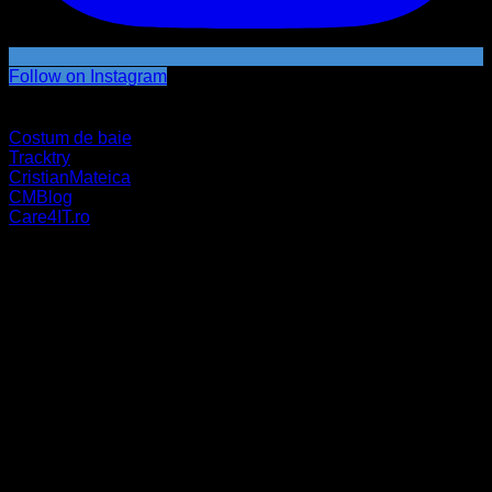
Follow on Instagram
Parteneri
Costum de baie
Tracktry
CristianMateica
CMBlog
Care4IT.ro